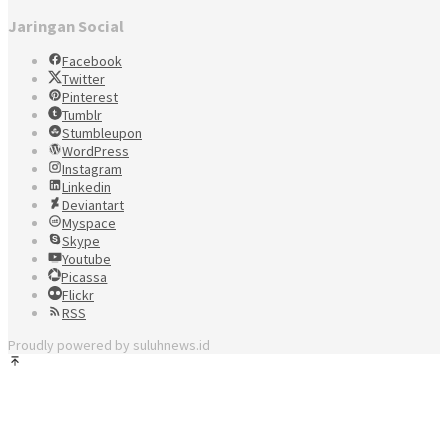
Jaringan Social
Facebook
Twitter
Pinterest
Tumblr
Stumbleupon
WordPress
Instagram
Linkedin
Deviantart
Myspace
Skype
Youtube
Picassa
Flickr
RSS
Proudly powered by suluhnews.id