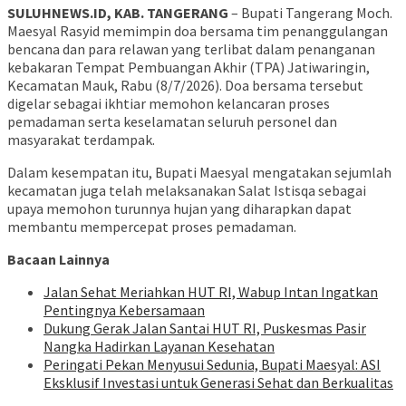
SULUHNEWS.ID, KAB. TANGERANG
– Bupati Tangerang Moch.
Maesyal Rasyid memimpin doa bersama tim penanggulangan
bencana dan para relawan yang terlibat dalam penanganan
kebakaran Tempat Pembuangan Akhir (TPA) Jatiwaringin,
Kecamatan Mauk, Rabu (8/7/2026). Doa bersama tersebut
digelar sebagai ikhtiar memohon kelancaran proses
pemadaman serta keselamatan seluruh personel dan
masyarakat terdampak.
Dalam kesempatan itu, Bupati Maesyal mengatakan sejumlah
kecamatan juga telah melaksanakan Salat Istisqa sebagai
upaya memohon turunnya hujan yang diharapkan dapat
membantu mempercepat proses pemadaman.
Bacaan Lainnya
Jalan Sehat Meriahkan HUT RI, Wabup Intan Ingatkan
Pentingnya Kebersamaan
Dukung Gerak Jalan Santai HUT RI, Puskesmas Pasir
Nangka Hadirkan Layanan Kesehatan
Peringati Pekan Menyusui Sedunia, Bupati Maesyal: ASI
Eksklusif Investasi untuk Generasi Sehat dan Berkualitas