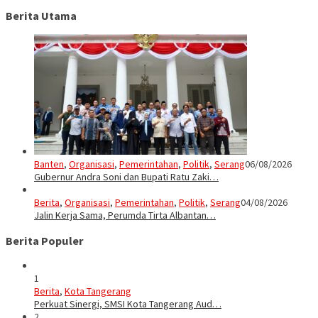
Berita Utama
Banten
,
Organisasi
,
Pemerintahan
,
Politik
,
Serang
06/08/2026
Gubernur Andra Soni dan Bupati Ratu Zaki…
Berita
,
Organisasi
,
Pemerintahan
,
Politik
,
Serang
04/08/2026
Jalin Kerja Sama, Perumda Tirta Albantan…
Berita Populer
1
Berita
,
Kota Tangerang
Perkuat Sinergi, SMSI Kota Tangerang Aud…
2