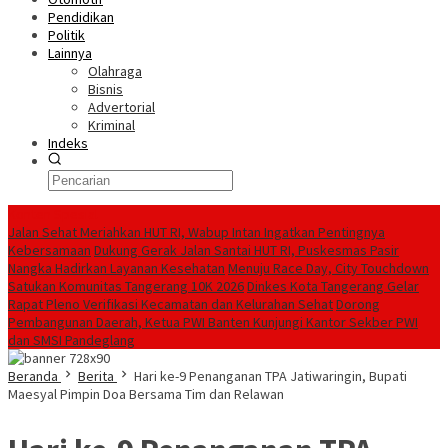
Pendidikan
Politik
Lainnya
Olahraga
Bisnis
Advertorial
Kriminal
Indeks
Konten Spesial
Jalan Sehat Meriahkan HUT RI, Wabup Intan Ingatkan Pentingnya
Kebersamaan
Dukung Gerak Jalan Santai HUT RI, Puskesmas Pasir
Nangka Hadirkan Layanan Kesehatan
Menuju Race Day, City Touchdown
Satukan Komunitas Tangerang 10K 2026
Dinkes Kota Tangerang Gelar
Rapat Pleno Verifikasi Kecamatan dan Kelurahan Sehat
Dorong
Pembangunan Daerah, Ketua PWI Banten Kunjungi Kantor Sekber PWI
dan SMSI Pandeglang
Beranda
Berita
Hari ke-9 Penanganan TPA Jatiwaringin, Bupati
Maesyal Pimpin Doa Bersama Tim dan Relawan