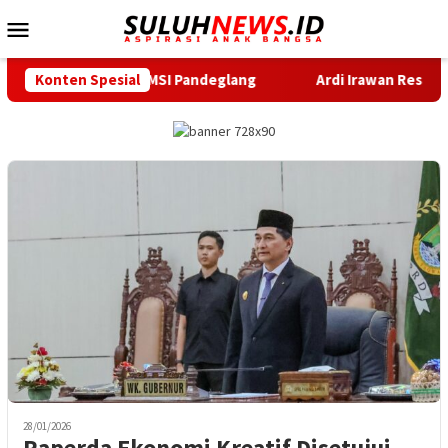
Loncat
Menu
ke
Mobile
konten
r PWI dan SMSI Pandeglang
Konten Spesial
Ardi Irawan Resmi Pimpin Kel
28/01/2026
Raperda Ekonomi Kreatif Disetujui,