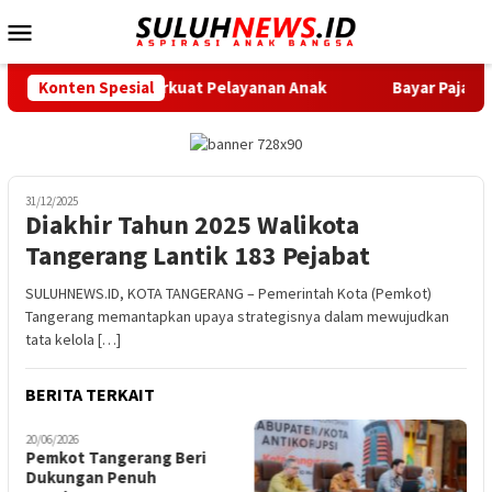
Loncat
Menu
ke
Mobile
konten
Siap Perkuat Pelayanan Anak
Konten Spesial
Bayar Pajak Kini Makin Mu
31/12/2025
Diakhir Tahun 2025 Walikota
Tangerang Lantik 183 Pejabat
SULUHNEWS.ID, KOTA TANGERANG – Pemerintah Kota (Pemkot)
Tangerang memantapkan upaya strategisnya dalam mewujudkan
tata kelola […]
BERITA TERKAIT
20/06/2026
1
Pemkot Tangerang Beri
K
Dukungan Penuh
K