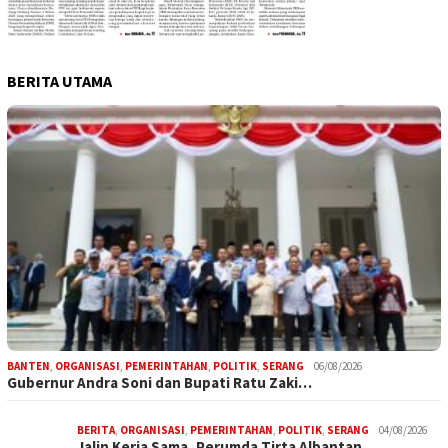
BERITA UTAMA
BANTEN
,
ORGANISASI
,
PEMERINTAHAN
,
POLITIK
,
SERANG
06/08/2026
Gubernur Andra Soni dan Bupati Ratu Zaki…
BERITA
,
ORGANISASI
,
PEMERINTAHAN
,
POLITIK
,
SERANG
04/08/2026
Jalin Kerja Sama, Perumda Tirta Albantan…