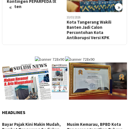
Kontingen PEPARPEDA IX
K
«
»
Banten
A
10/03/2026
Kota Tangerang Wakili
Banten Jadi Calon
Percontohan Kota
Antikorupsi Versi KPK
HEADLINES
Bayar Pajak Kini Makin Mudah,
Musim Kemarau, BPBD Kota