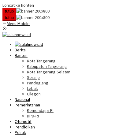
Loncat ke konten
tutup
tutup
Menu Mobile
Berita
Banten
Kota Tangerang
Kabupaten Tangerang
Kota Tangerang Selatan
Serang
Pandeglang
Lebak
Cilegon
Nasional
Pemerintahan
Kemendagri RI
DPD-RI
Otomotif
Pendidikan
Politik