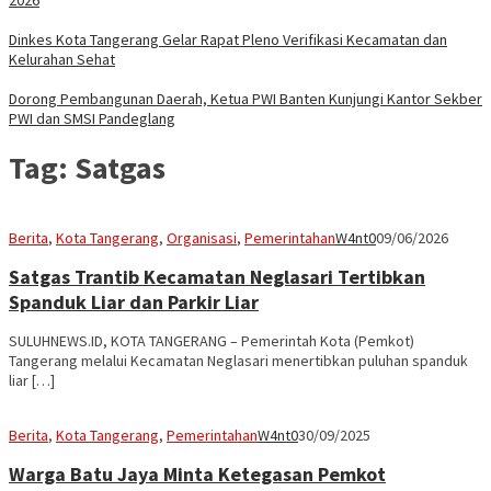
Dinkes Kota Tangerang Gelar Rapat Pleno Verifikasi Kecamatan dan
Kelurahan Sehat
Dorong Pembangunan Daerah, Ketua PWI Banten Kunjungi Kantor Sekber
PWI dan SMSI Pandeglang
Tag:
Satgas
Berita
,
Kota Tangerang
,
Organisasi
,
Pemerintahan
W4nt0
09/06/2026
Satgas Trantib Kecamatan Neglasari Tertibkan
Spanduk Liar dan Parkir Liar
SULUHNEWS.ID, KOTA TANGERANG – Pemerintah Kota (Pemkot)
Tangerang melalui Kecamatan Neglasari menertibkan puluhan spanduk
liar […]
Berita
,
Kota Tangerang
,
Pemerintahan
W4nt0
30/09/2025
Warga Batu Jaya Minta Ketegasan Pemkot