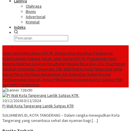
Lainnya
Olahraga
Bisnis
Advertorial
Kriminal
Indeks
Konten Spesial
Jalan Sehat Meriahkan HUT RI, Wabup Intan Ingatkan Pentingnya
Kebersamaan
Dukung Gerak Jalan Santai HUT RI, Puskesmas Pasir
Nangka Hadirkan Layanan Kesehatan
Menuju Race Day, City Touchdown
Satukan Komunitas Tangerang 10K 2026
Dinkes Kota Tangerang Gelar
Rapat Pleno Verifikasi Kecamatan dan Kelurahan Sehat
Dorong
Pembangunan Daerah, Ketua PWI Banten Kunjungi Kantor Sekber PWI
dan SMSI Pandeglang
10/12/2024
10/12/2024
Pj Wali Kota Tangerang Lantik Satgas KTR
SULUHNEWS.ID, KOTA TANGERANG – Dalam rangka mewujudkan Kota
Tangerang yang senantiasa sehat dan nyaman bagi […]
Berita Terkait