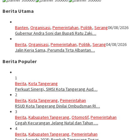
Berita Utama
Banten
,
Organisasi
,
Pemerintahan
,
Politik
,
Serang
06/08/2026
Gubernur Andra Soni dan Bupati Ratu Zaki…
Berita
,
Organisasi
,
Pemerintahan
,
Politik
,
Serang
04/08/2026
Jalin Kerja Sama, Perumda Tirta Albantan…
Berita Populer
1
Berita
,
Kota Tangerang
Perkuat Sinergi, SMSI Kota Tangerang Aud…
2
Berita
,
Kota Tangerang
,
Pemerintahan
RSUD Kota Tangerang Dinilai Ombudsman RI…
3
Berita
,
Kabupaten Tangerang
,
Otomotif
,
Pemerintahan
Cegah Kecurangan Jelang Natal dan Tahun …
4
Berita
,
Kabupaten Tangerang
,
Pemerintahan
Desa Awards 2025: Pemkab Tangerang Tegas…