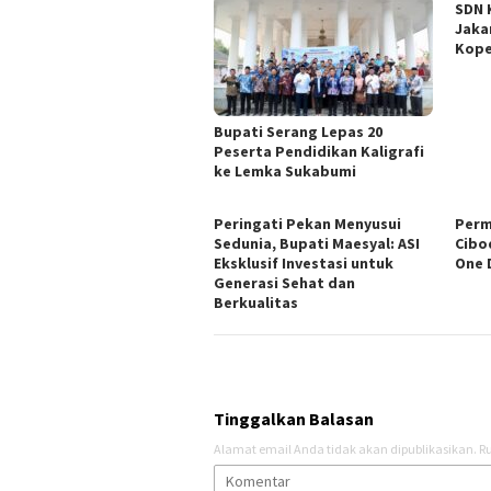
SDN 
Jaka
Kope
Bupati Serang Lepas 20
Peserta Pendidikan Kaligrafi
ke Lemka Sukabumi
Peringati Pekan Menyusui
Perm
Sedunia, Bupati Maesyal: ASI
Cibo
Eksklusif Investasi untuk
One 
Generasi Sehat dan
Berkualitas
Tinggalkan Balasan
Alamat email Anda tidak akan dipublikasikan.
Ru