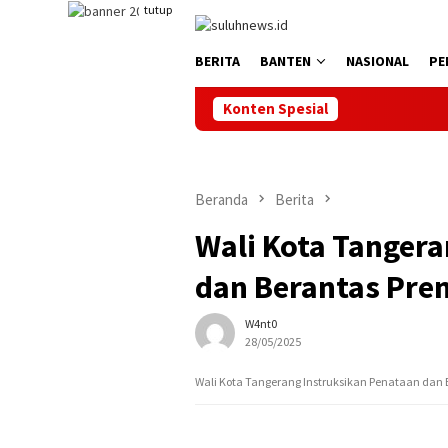
Loncat
tutup
ke
konten
BERITA
BANTEN
NASIONAL
PE
Konten Spesial
Beranda
Berita
Wali Kota Tangera
dan Berantas Pr
W4nt0
28/05/2025
Wali Kota Tangerang Instruksikan Penataan dan