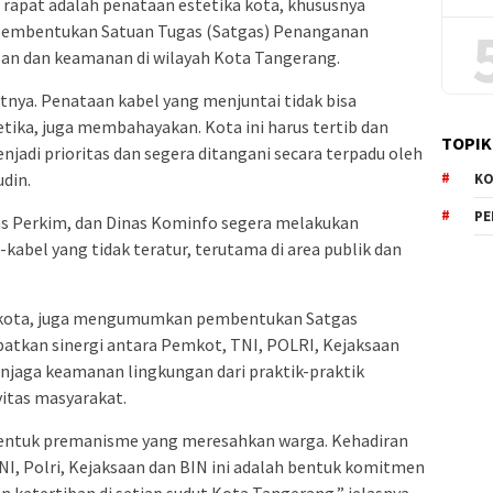
rapat adalah penataan estetika kota, khususnya
pembentukan Satuan Tugas (Satgas) Penanganan
an dan keamanan di wilayah Kota Tangerang.
nya. Penataan kabel yang menjuntai tidak bisa
etika, juga membahayakan. Kota ini harus tertib dan
TOPIK
jadi prioritas dan segera ditangani secara terpadu oleh
udin.
KO
P
s Perkim, dan Dinas Kominfo segera melakukan
kabel yang tidak teratur, terutama di area publik dan
 kota, juga mengumumkan pembentukan Satgas
tkan sinergi antara Pemkot, TNI, POLRI, Kejaksaan
enjaga keamanan lingkungan dari praktik-praktik
tas masyarakat.
 bentuk premanisme yang meresahkan warga. Kehadiran
I, Polri, Kejaksaan dan BIN ini adalah bentuk komitmen