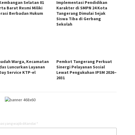
Kembangan Selatan 01
Implementasi Pendidikan
rta Barat Resmi Miliki
Karakter di SMPN 24 Kota
rasi Berbadan Hukum
Tangerang Dimulai Sejak
Siswa Tiba di Gerbang
Sekolah
udah Warga, Kecamatan
Pemkot Tangerang Perkuat
das Luncurkan Layanan
Sinergi Pelayanan Sosial
Day Service KTP-el
Lewat Pengukuhan IPSM 2026–
2031
as yang wajib ditandai
*