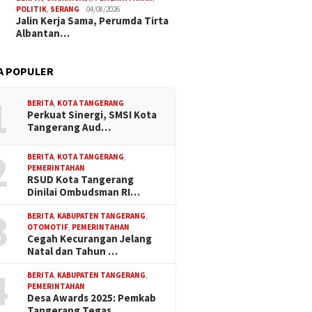
POLITIK
,
SERANG
04/08/2026
Jalin Kerja Sama, Perumda Tirta
Albantan…
A POPULER
1
BERITA
,
KOTA TANGERANG
Perkuat Sinergi, SMSI Kota
Tangerang Aud…
2
BERITA
,
KOTA TANGERANG
,
PEMERINTAHAN
RSUD Kota Tangerang
Dinilai Ombudsman RI…
3
BERITA
,
KABUPATEN TANGERANG
,
OTOMOTIF
,
PEMERINTAHAN
Cegah Kecurangan Jelang
Natal dan Tahun …
4
BERITA
,
KABUPATEN TANGERANG
,
PEMERINTAHAN
Desa Awards 2025: Pemkab
Tangerang Tegas…