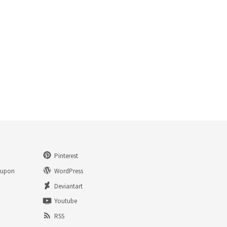
Pinterest
eupon
WordPress
n
Deviantart
Youtube
RSS