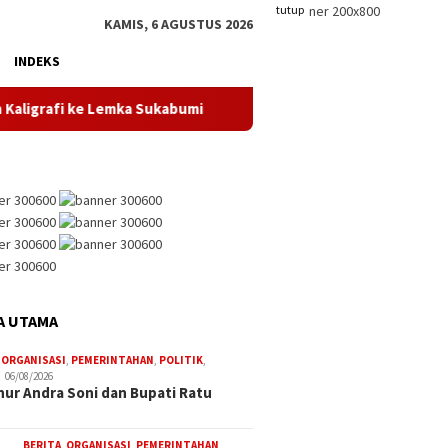
tutup
KAMIS, 6 AGUSTUS 2026
INDEKS
fi ke Lemka Sukabumi
SDN Kembangan Selatan 01 Jakarta 
A UTAMA
,
ORGANISASI
,
PEMERINTAHAN
,
POLITIK
,
06/08/2026
ur Andra Soni dan Bupati Ratu
BERITA
,
ORGANISASI
,
PEMERINTAHAN
,