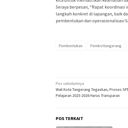
kita untuk memastikan keamanan dan 
Seraya berpesan, “Rapat koordinasi i
langkah konkret di lapangan, baik 
pembentukan dan operasionalisasi 
Pembentukan
Pemkottangerang
Navigasi
Pos sebelumnya
Wali Kota Tangerang Tegaskan, Proses S
pos
Pelajaran 2025-2026 Harus Transparan
POS TERKAIT