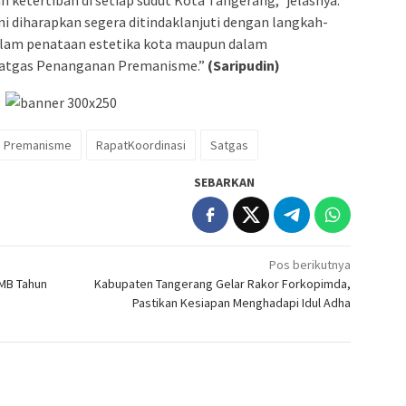
ketertiban di setiap sudut Kota Tangerang,” jelasnya.
ni diharapkan segera ditindaklanjuti dengan langkah-
dalam penataan estetika kota maupun dalam
Satgas Penanganan Premanisme.”
(Saripudin)
Premanisme
RapatKoordinasi
Satgas
SEBARKAN
Pos berikutnya
PMB Tahun
Kabupaten Tangerang Gelar Rakor Forkopimda,
Pastikan Kesiapan Menghadapi Idul Adha