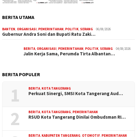
BERITA UTAMA
BANTEN
,
ORGANISASI
,
PEMERINTAHAN
,
POLITIK
,
SERANG
06/08/2026
Gubernur Andra Soni dan Bupati Ratu Zaki…
BERITA
,
ORGANISASI
,
PEMERINTAHAN
,
POLITIK
,
SERANG
04/08/2026
Jalin Kerja Sama, Perumda Tirta Albantan…
BERITA POPULER
1
BERITA
,
KOTA TANGERANG
Perkuat Sinergi, SMSI Kota Tangerang Aud…
2
BERITA
,
KOTA TANGERANG
,
PEMERINTAHAN
RSUD Kota Tangerang Dinilai Ombudsman RI…
BERITA
,
KABUPATEN TANGERANG
,
OTOMOTIF
,
PEMERINTAHAN