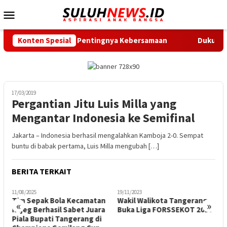
Loncat
Menu
ke
Mobile
konten
an Ingatkan Pentingnya Kebersamaan
Konten Spesial
Dukung Gerak Jalan
17/03/2019
Pergantian Jitu Luis Milla yang
Mengantar Indonesia ke Semifinal
Jakarta – Indonesia berhasil mengalahkan Kamboja 2-0. Sempat
buntu di babak pertama, Luis Milla mengubah […]
BERITA TERKAIT
11/08/2025
19/11/2023
1
Tim Sepak Bola Kecamatan
Wakil Walikota Tangerang
D
«
»
Rajeg Berhasil Sabet Juara
Buka Liga FORSSEKOT 2023
M
g
Piala Bupati Tangerang di
L