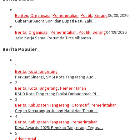
Banten
,
Organisasi
,
Pemerintahan
,
Politik
,
Serang
06/08/2026
Gubernur Andra Soni dan Bupati Ratu Zaki…
Berita
,
Organisasi
,
Pemerintahan
,
Politik
,
Serang
04/08/2026
Jalin Kerja Sama, Perumda Tirta Albantan…
Berita Populer
1
Berita
,
Kota Tangerang
Perkuat Sinergi, SMSI Kota Tangerang Aud…
2
Berita
,
Kota Tangerang
,
Pemerintahan
RSUD Kota Tangerang Dinilai Ombudsman RI…
3
Berita
,
Kabupaten Tangerang
,
Otomotif
,
Pemerintahan
Cegah Kecurangan Jelang Natal dan Tahun …
4
Berita
,
Kabupaten Tangerang
,
Pemerintahan
Desa Awards 2025: Pemkab Tangerang Tegas…
5
Advertorial