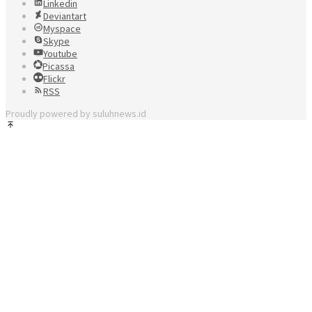
Linkedin
Deviantart
Myspace
Skype
Youtube
Picassa
Flickr
RSS
Proudly powered by suluhnews.id