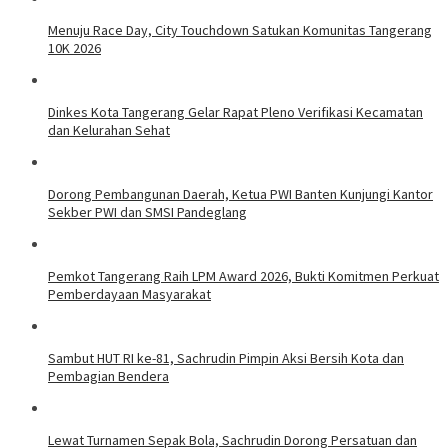
Menuju Race Day, City Touchdown Satukan Komunitas Tangerang
10K 2026
Dinkes Kota Tangerang Gelar Rapat Pleno Verifikasi Kecamatan
dan Kelurahan Sehat
Dorong Pembangunan Daerah, Ketua PWI Banten Kunjungi Kantor
Sekber PWI dan SMSI Pandeglang
Pemkot Tangerang Raih LPM Award 2026, Bukti Komitmen Perkuat
Pemberdayaan Masyarakat
Sambut HUT RI ke-81, Sachrudin Pimpin Aksi Bersih Kota dan
Pembagian Bendera
Lewat Turnamen Sepak Bola, Sachrudin Dorong Persatuan dan