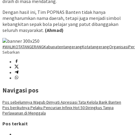
diraih di masa mendatang.
Dengan hasil ini, Tim POPNAS Banten tidak hanya
mengharumkan nama daerah, tetapi juga menjadi simbol
kebangkitan sepak bola pelajar yang patut dibanggakan
seluruh masyarakat.
(Ahmad)
#WALIKOTATANGERANG
Kabupatentangerang
Kotatangerang
OrganisasiPe
Sebarkan
Navigasi pos
Pos sebelumnya
Wagub Dimyati Apresiasi Tata Kelola Bank Banten
Pos berikutnya
Pelaku Pencurian Infinix Hot 50 Diringkus Tanpa
Perlawanan di Menggala
Pos terkait