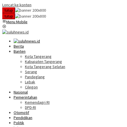
Loncat ke konten
tutup
tutup
Menu Mobile
Berita
Banten
Kota Tangerang
Kabupaten Tangerang
Kota Tangerang Selatan
Serang
Pandeglang
Lebak
Cilegon
Nasional
Pemerintahan
Kemendagri RI
DPD-RI
Otomotif
Pendidikan
Politik