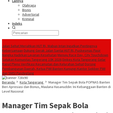
Lainnya
Olahraga
Bisnis
Advertorial
Kriminal
Indeks
Konten Spesial
Jalan Sehat Meriahkan HUT RI, Wabup Intan Ingatkan Pentingnya
Kebersamaan
Dukung Gerak Jalan Santai HUT RI, Puskesmas Pasir
Nangka Hadirkan Layanan Kesehatan
Menuju Race Day, City Touchdown
Satukan Komunitas Tangerang 10K 2026
Dinkes Kota Tangerang Gelar
Rapat Pleno Verifikasi Kecamatan dan Kelurahan Sehat
Dorong
Pembangunan Daerah, Ketua PWI Banten Kunjungi Kantor Sekber PWI
dan SMSI Pandeglang
Beranda
Kota Tangerang
Manager Tim Sepak Bola POPNAS Banten
Beri Apresiasi dan Bonus, Maulana Hasanuddin: Ini Kebanggaan Banten di
Level Nasional
Manager Tim Sepak Bola