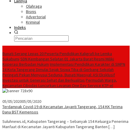
Lainnya
Olahraga
Bisnis
Advertorial
Kriminal
Indeks
Konten Spesial
Bupati Serang Lepas 20 Peserta Pendidikan Kaligrafi ke Lemka
Sukabumi
SDN Kembangan Selatan 01 Jakarta Barat Resmi Miliki
Koperasi Berbadan Hukum
Implementasi Pendidikan Karakter di SMPN
24 Kota Tangerang Dimulai Sejak Siswa Tiba di Gerbang Sekolah
Peringati Pekan Menyusui Sedunia, Bupati Maesyal: ASI Eksklusif
Investasi untuk Generasi Sehat dan Berkualitas
Permudah Warga,
Kecamatan Cibodas Luncurkan Layanan One Day Service KTP-el
05/05/2020
05/05/2020
Terdampak Covid-19 di Kecamatan Jayanti Tangerang, 154 KK Terima
Dana BST Kemensos
Suluhnews.id, Kabupaten Tangerang – Sebanyak 154 Keluarga Penerima
Manfaat di Kecamatan Jayanti Kabupaten Tangerang Banten […]