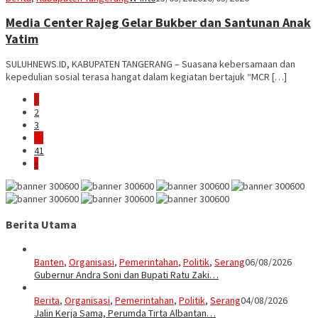
Media Center Rajeg Gelar Bukber dan Santunan Anak
Yatim
SULUHNEWS.ID, KABUPATEN TANGERANG – Suasana kebersamaan dan
kepedulian sosial terasa hangat dalam kegiatan bertajuk “MCR […]
1
2
3
…
41
»
Berita Utama
Banten
,
Organisasi
,
Pemerintahan
,
Politik
,
Serang
06/08/2026
Gubernur Andra Soni dan Bupati Ratu Zaki…
Berita
,
Organisasi
,
Pemerintahan
,
Politik
,
Serang
04/08/2026
Jalin Kerja Sama, Perumda Tirta Albantan…