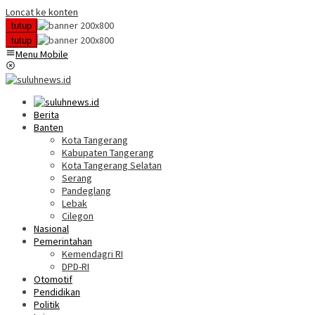
Loncat ke konten
tutup
tutup
Menu Mobile
Berita
Banten
Kota Tangerang
Kabupaten Tangerang
Kota Tangerang Selatan
Serang
Pandeglang
Lebak
Cilegon
Nasional
Pemerintahan
Kemendagri RI
DPD-RI
Otomotif
Pendidikan
Politik