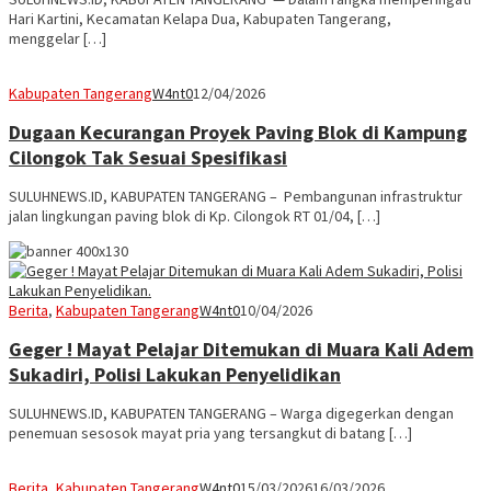
Hari Kartini, Kecamatan Kelapa Dua, Kabupaten Tangerang,
menggelar […]
Kabupaten Tangerang
W4nt0
12/04/2026
Dugaan Kecurangan Proyek Paving Blok di Kampung
Cilongok Tak Sesuai Spesifikasi
SULUHNEWS.ID, KABUPATEN TANGERANG – Pembangunan infrastruktur
jalan lingkungan paving blok di Kp. Cilongok RT 01/04, […]
Berita
,
Kabupaten Tangerang
W4nt0
10/04/2026
Geger ! Mayat Pelajar Ditemukan di Muara Kali Adem
Sukadiri, Polisi Lakukan Penyelidikan
SULUHNEWS.ID, KABUPATEN TANGERANG – Warga digegerkan dengan
penemuan sesosok mayat pria yang tersangkut di batang […]
Berita
,
Kabupaten Tangerang
W4nt0
15/03/2026
16/03/2026