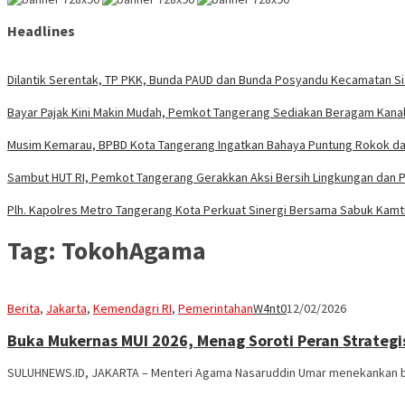
Headlines
Dilantik Serentak, TP PKK, Bunda PAUD dan Bunda Posyandu Kecamatan S
Bayar Pajak Kini Makin Mudah, Pemkot Tangerang Sediakan Beragam Kanal 
Musim Kemarau, BPBD Kota Tangerang Ingatkan Bahaya Puntung Rokok da
Sambut HUT RI, Pemkot Tangerang Gerakkan Aksi Bersih Lingkungan dan
Plh. Kapolres Metro Tangerang Kota Perkuat Sinergi Bersama Sabuk Kam
Tag:
TokohAgama
Berita
,
Jakarta
,
Kemendagri RI
,
Pemerintahan
W4nt0
12/02/2026
Buka Mukernas MUI 2026, Menag Soroti Peran Strate
SULUHNEWS.ID, JAKARTA – Menteri Agama Nasaruddin Umar menekankan ba