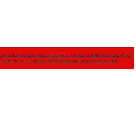
g Sediakan Beragam Kanal Digital
Musim Kemarau, BPBD Kota Tangerang
gian Bendera
Plh. Kapolres Metro Tangerang Kota Perkuat Sinergi