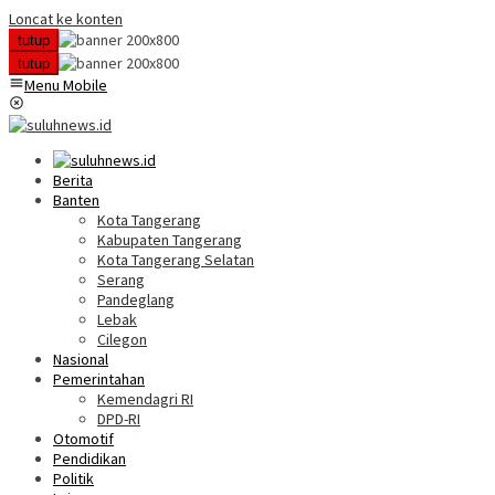
Loncat ke konten
tutup
tutup
Menu Mobile
Berita
Banten
Kota Tangerang
Kabupaten Tangerang
Kota Tangerang Selatan
Serang
Pandeglang
Lebak
Cilegon
Nasional
Pemerintahan
Kemendagri RI
DPD-RI
Otomotif
Pendidikan
Politik