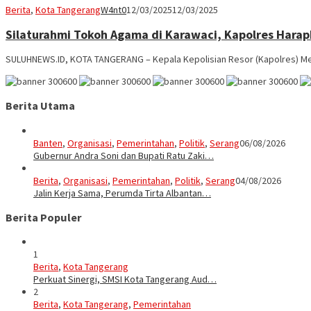
Berita
,
Kota Tangerang
W4nt0
12/03/2025
12/03/2025
Silaturahmi Tokoh Agama di Karawaci, Kapolres Hara
SULUHNEWS.ID, KOTA TANGERANG – Kepala Kepolisian Resor (Kapolres) Me
Berita Utama
Banten
,
Organisasi
,
Pemerintahan
,
Politik
,
Serang
06/08/2026
Gubernur Andra Soni dan Bupati Ratu Zaki…
Berita
,
Organisasi
,
Pemerintahan
,
Politik
,
Serang
04/08/2026
Jalin Kerja Sama, Perumda Tirta Albantan…
Berita Populer
1
Berita
,
Kota Tangerang
Perkuat Sinergi, SMSI Kota Tangerang Aud…
2
Berita
,
Kota Tangerang
,
Pemerintahan