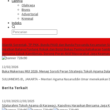
Lainnya
Olahraga
Bisnis
Advertorial
Kriminal
Indeks
Konten Spesial
Dilantik Serentak, TP PKK, Bunda PAUD dan Bunda Posyandu Kecamatan S
Ingatkan Bahaya Puntung Rokok dan Botol Bekas Pemicu Kebakaran
Sambu
Bersama Sabuk Kamtibmas, Dorong Peran Aktif Masyarakat Jaga Keaman
12/02/2026
Buka Mukernas MUI 2026, Menag Soroti Peran Strategis Tokoh Agama Da
SULUHNEWS.ID, JAKARTA – Menteri Agama Nasaruddin Umar menekankan ba
Berita Terkait
12/03/2025
12/03/2025
Silaturahmi Tokoh Agama di Karawaci, Kapolres Harapkan Bersama Jaga K