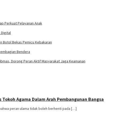
iap Perkuat Pelayanan Anak
Digital
n Botol Bekas Pemicu Kebakaran
 Pembagian Bendera
tibmas, Dorong Peran Aktif Masyarakat Jaga Keamanan
gis Tokoh Agama Dalam Arah Pembangunan Bangsa
hwa peran ulama tidak boleh berhenti pada […]