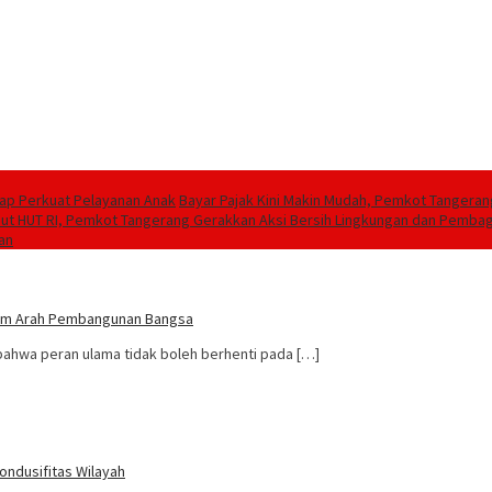
iap Perkuat Pelayanan Anak
Bayar Pajak Kini Makin Mudah, Pemkot Tangeran
t HUT RI, Pemkot Tangerang Gerakkan Aksi Bersih Lingkungan dan Pemba
an
lam Arah Pembangunan Bangsa
hwa peran ulama tidak boleh berhenti pada […]
ondusifitas Wilayah