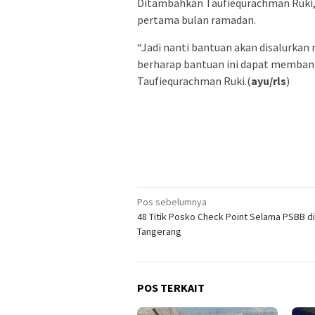
Ditambahkan Taufiequrachman Ruki,
pertama bulan ramadan.
“Jadi nanti bantuan akan disalurkan 
berharap bantuan ini dapat memban
Taufiequrachman Ruki.(
ayu/rls
)
Navigasi
Pos sebelumnya
48 Titik Posko Check Point Selama PSBB d
pos
Tangerang
POS TERKAIT