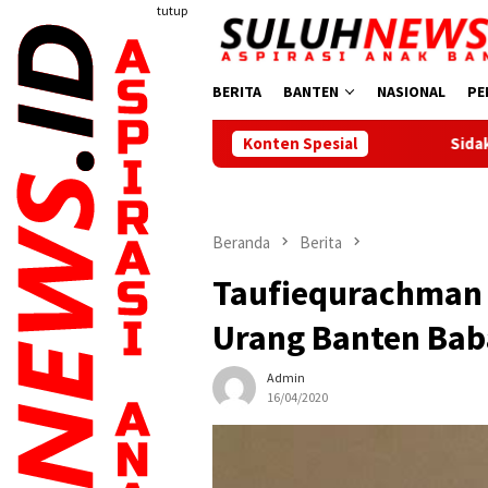
Loncat
tutup
ke
konten
BERITA
BANTEN
NASIONAL
PE
Konten Spesial
Sidak Tambang di Bojonegara
Beranda
Berita
Taufiequrachman 
Urang Banten Bab
Admin
16/04/2020