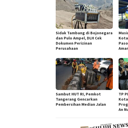
Sidak Tambang di Bojonegara
Musi
dan Pulo Ampel, DLH Cek
Kota
Dokumen Perizinan
Paso
Perusahaan
Ama
Sambut HUT RI, Pemkot
TP P
Tangerang Gencarkan
Kota
Pembersihan Median Jalan
Prog
An N