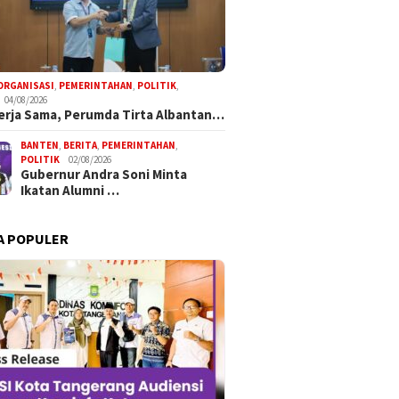
ORGANISASI
,
PEMERINTAHAN
,
POLITIK
,
04/08/2026
Kerja Sama, Perumda Tirta Albantan…
BANTEN
,
BERITA
,
PEMERINTAHAN
,
POLITIK
02/08/2026
Gubernur Andra Soni Minta
Ikatan Alumni …
A POPULER