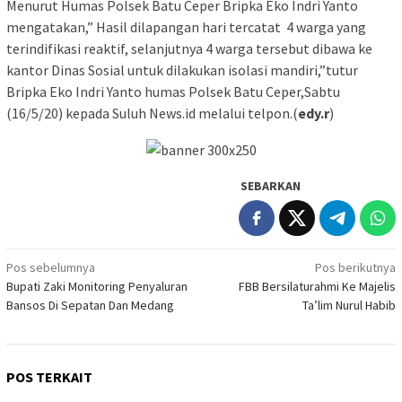
Menurut Humas Polsek Batu Ceper Bripka Eko Indri Yanto
mengatakan,” Hasil dilapangan hari tercatat 4 warga yang
terindifikasi reaktif, selanjutnya 4 warga tersebut dibawa ke
kantor Dinas Sosial untuk dilakukan isolasi mandiri,”tutur
Bripka Eko Indri Yanto humas Polsek Batu Ceper,Sabtu
(16/5/20) kepada Suluh News.id melalui telpon.(
edy.r
)
SEBARKAN
Navigasi
Pos sebelumnya
Pos berikutnya
Bupati Zaki Monitoring Penyaluran
FBB Bersilaturahmi Ke Majelis
pos
Bansos Di Sepatan Dan Medang
Ta’lim Nurul Habib
POS TERKAIT