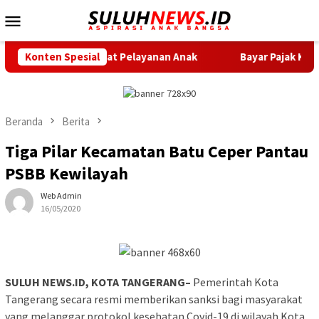
Loncat
Menu
ke
Mobile
konten
erkuat Pelayanan Anak
Konten Spesial
Bayar Pajak Kini Makin Mudah, Pe
Beranda
Berita
Tiga Pilar Kecamatan Batu Ceper Pantau
PSBB Kewilayah
Web Admin
16/05/2020
SULUH NEWS.ID, KOTA TANGERANG–
Pemerintah Kota
Tangerang secara resmi memberikan sanksi bagi masyarakat
yang melanggar protokol kesehatan Covid-19 di wilayah Kota