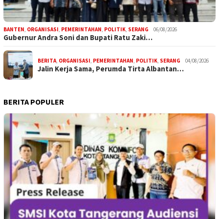
BANTEN
,
ORGANISASI
,
PEMERINTAHAN
,
POLITIK
,
SERANG
06/08/2026
Gubernur Andra Soni dan Bupati Ratu Zaki…
BERITA
,
ORGANISASI
,
PEMERINTAHAN
,
POLITIK
,
SERANG
04/08/2026
Jalin Kerja Sama, Perumda Tirta Albantan…
BERITA POPULER