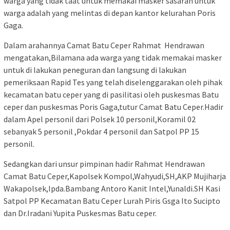
warga yang tidak taat untuk memakai masker sasaran untuk
warga adalah yang melintas di depan kantor kelurahan Poris
Gaga.
Dalam arahannya Camat Batu Ceper Rahmat Hendrawan
mengatakan,Bilamana ada warga yang tidak memakai masker
untuk di lakukan peneguran dan langsung di lakukan
pemeriksaan Rapid Tes yang telah diselenggarakan oleh pihak
kecamatan batu ceper yang di pasilitasi oleh puskesmas Batu
ceper dan puskesmas Poris Gaga,tutur Camat Batu Ceper.Hadir
dalam Apel personil dari Polsek 10 personil,Koramil 02
sebanyak 5 personil ,Pokdar 4 personil dan Satpol PP 15
personil.
Sedangkan dari unsur pimpinan hadir Rahmat Hendrawan
Camat Batu Ceper,Kapolsek Kompol,Wahyudi,SH,AKP Mujiharja
Wakapolsek,Ipda.Bambang Antoro Kanit Intel,Yunaldi.SH Kasi
Satpol PP Kecamatan Batu Ceper Lurah Piris Gsga Ito Sucipto
dan Dr.Iradani Yupita Puskesmas Batu ceper.