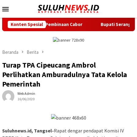
Loncat
Menu
ke
Mobile
konten
akukan Pembinaan Cabor
Konten Spesial
Bupati Serang Lepas 20 Peserta P
Beranda
Berita
Turap TPA Cipeucang Ambrol
Perlihatkan Amburadulnya Tata Kelola
Pemerintah
Web Admin
16/06/2020
Suluhnews.id, Tangsel-
Rapat dengar pendapat Komisi IV