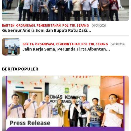
BANTEN
,
ORGANISASI
,
PEMERINTAHAN
,
POLITIK
,
SERANG
06/08/2026
Gubernur Andra Soni dan Bupati Ratu Zaki…
BERITA
,
ORGANISASI
,
PEMERINTAHAN
,
POLITIK
,
SERANG
04/08/2026
Jalin Kerja Sama, Perumda Tirta Albantan…
BERITA POPULER