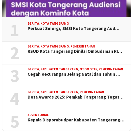
1
BERITA
,
KOTA TANGERANG
Perkuat Sinergi, SMSI Kota Tangerang Aud…
2
BERITA
,
KOTA TANGERANG
,
PEMERINTAHAN
RSUD Kota Tangerang Dinilai Ombudsman RI…
3
BERITA
,
KABUPATEN TANGERANG
,
OTOMOTIF
,
PEMERINTAHAN
Cegah Kecurangan Jelang Natal dan Tahun …
4
BERITA
,
KABUPATEN TANGERANG
,
PEMERINTAHAN
Desa Awards 2025: Pemkab Tangerang Tegas…
5
ADVERTORIAL
Kepala Disporabudpar Kabupaten Tangerang…