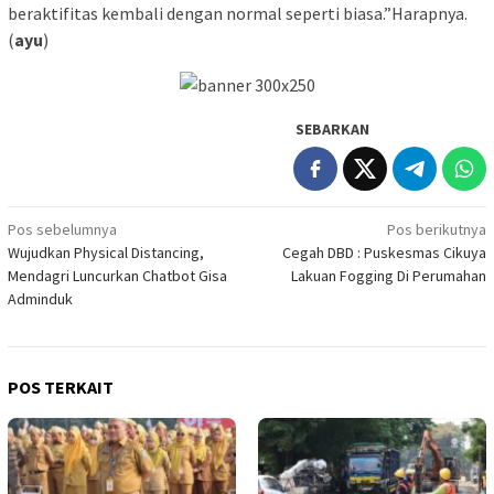
beraktifitas kembali dengan normal seperti biasa.”Harapnya.
(
ayu
)
SEBARKAN
Navigasi
Pos sebelumnya
Pos berikutnya
Wujudkan Physical Distancing,
Cegah DBD : Puskesmas Cikuya
pos
Mendagri Luncurkan Chatbot Gisa
Lakuan Fogging Di Perumahan
Adminduk
POS TERKAIT