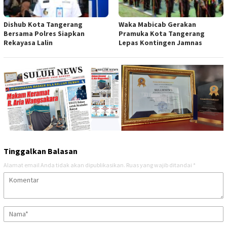
Dishub Kota Tangerang
Waka Mabicab Gerakan
Bersama Polres Siapkan
Pramuka Kota Tangerang
Rekayasa Lalin
Lepas Kontingen Jamnas
Tinggalkan Balasan
Alamat email Anda tidak akan dipublikasikan.
Ruas yang wajib ditandai
*