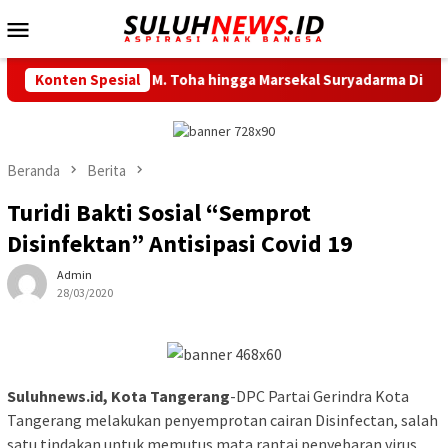
Loncat
Menu
ke
Mobile
konten
Jalan M. Toha hingga Marsekal Suryadarma Diperbaiki, Ini Reka
Konten Spesial
Beranda
Berita
Turidi Bakti Sosial “Semprot
Disinfektan” Antisipasi Covid 19
Admin
28/03/2020
Suluhnews.id, Kota Tangerang
-DPC Partai Gerindra Kota
Tangerang melakukan penyemprotan cairan Disinfectan, salah
satu tindakan untuk memutus mata rantai penyebaran virus