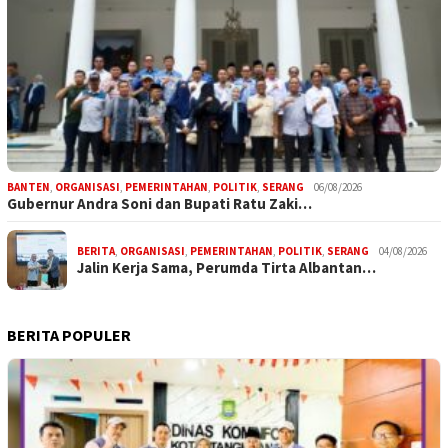
BANTEN
,
ORGANISASI
,
PEMERINTAHAN
,
POLITIK
,
SERANG
06/08/2026
Gubernur Andra Soni dan Bupati Ratu Zaki…
BERITA
,
ORGANISASI
,
PEMERINTAHAN
,
POLITIK
,
SERANG
04/08/2026
Jalin Kerja Sama, Perumda Tirta Albantan…
BERITA POPULER