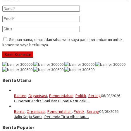
Simpan nama, email, dan situs web saya pada peramban ini untuk
komentar saya berikutnya.
Berita Utama
Banten
,
Organisasi
,
Pemerintahan
,
Politik
,
Serang
06/08/2026
Gubernur Andra Soni dan Bupati Ratu Zaki…
Berita
,
Organisasi
,
Pemerintahan
,
Politik
,
Serang
04/08/2026
Jalin Kerja Sama, Perumda Tirta Albantan…
Berita Populer