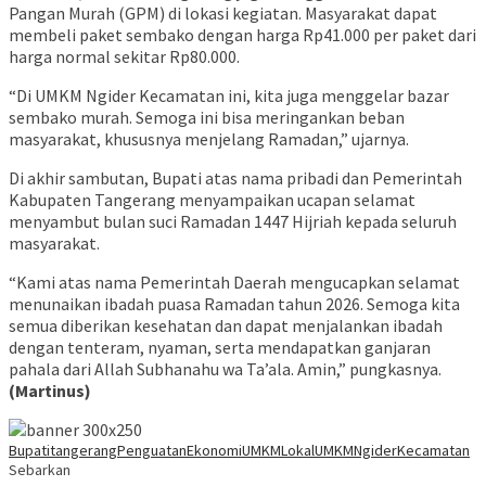
Pangan Murah (GPM) di lokasi kegiatan. Masyarakat dapat
membeli paket sembako dengan harga Rp41.000 per paket dari
harga normal sekitar Rp80.000.
“Di UMKM Ngider Kecamatan ini, kita juga menggelar bazar
sembako murah. Semoga ini bisa meringankan beban
masyarakat, khususnya menjelang Ramadan,” ujarnya.
Di akhir sambutan, Bupati atas nama pribadi dan Pemerintah
Kabupaten Tangerang menyampaikan ucapan selamat
menyambut bulan suci Ramadan 1447 Hijriah kepada seluruh
masyarakat.
“Kami atas nama Pemerintah Daerah mengucapkan selamat
menunaikan ibadah puasa Ramadan tahun 2026. Semoga kita
semua diberikan kesehatan dan dapat menjalankan ibadah
dengan tenteram, nyaman, serta mendapatkan ganjaran
pahala dari Allah Subhanahu wa Ta’ala. Amin,” pungkasnya.
(Martinus)
Bupatitangerang
PenguatanEkonomi
UMKMLokal
UMKMNgiderKecamatan
Sebarkan