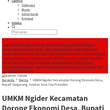
Lainnya
Olahraga
Bisnis
Advertorial
Kriminal
Indeks
Konten Spesial
Jalan Sehat Meriahkan HUT RI, Wabup Intan Ingatkan Pentingnya
Kebersamaan
Dukung Gerak Jalan Santai HUT RI, Puskesmas Pasir
Nangka Hadirkan Layanan Kesehatan
Menuju Race Day, City Touchdown
Satukan Komunitas Tangerang 10K 2026
Dinkes Kota Tangerang Gelar
Rapat Pleno Verifikasi Kecamatan dan Kelurahan Sehat
Dorong
Pembangunan Daerah, Ketua PWI Banten Kunjungi Kantor Sekber PWI
dan SMSI Pandeglang
Beranda
Berita
UMKM Ngider Kecamatan Dorong Ekonomi Desa,
Bupati Tangerang: Selaras Asta Cita Presiden
UMKM Ngider Kecamatan
Dorong Ekonomi Desa, Bupati