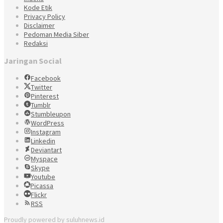
Kode Etik
Privacy Policy
Disclaimer
Pedoman Media Siber
Redaksi
Jaringan Social
Facebook
Twitter
Pinterest
Tumblr
Stumbleupon
WordPress
Instagram
Linkedin
Deviantart
Myspace
Skype
Youtube
Picassa
Flickr
RSS
Proudly powered by suluhnews.id