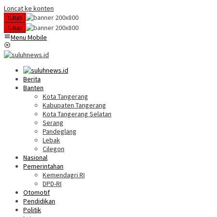
Loncat ke konten
tutup
tutup
Menu Mobile
Berita
Banten
Kota Tangerang
Kabupaten Tangerang
Kota Tangerang Selatan
Serang
Pandeglang
Lebak
Cilegon
Nasional
Pemerintahan
Kemendagri RI
DPD-RI
Otomotif
Pendidikan
Politik