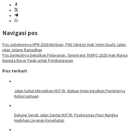
Navigasi pos
Pos sebelumnya
HPN 2026 Berbagi, PWI Cilegon Ajak Yatim Duafa Jalan-
jalan Jelang Ramadhan
Pos berikutnya
Dekatkan Pelayanan, Tangerang TAXPO 2026 Ajak Warga
Bangga Bayar Pajak untuk Pembangunan
Pos terkait
Jalan Sehat Meriahkan HUT RI, Wabup Intan Ingatkan Pentingnya
Kebersamaan
Dukung Gerak Jalan Santai HUT RI, Puskesmas Pasir Nangka
Hadirkan Layanan Kesehatan