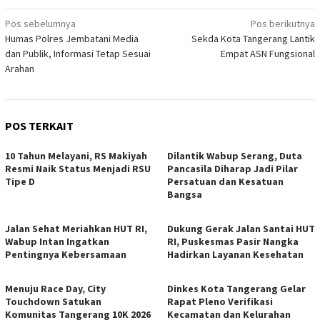
Navigasi
Pos sebelumnya
Pos berikutnya
Humas Polres Jembatani Media
Sekda Kota Tangerang Lantik
pos
dan Publik, Informasi Tetap Sesuai
Empat ASN Fungsional
Arahan
POS TERKAIT
10 Tahun Melayani, RS Makiyah
Dilantik Wabup Serang, Duta
Resmi Naik Status Menjadi RSU
Pancasila Diharap Jadi Pilar
Tipe D
Persatuan dan Kesatuan
Bangsa
Jalan Sehat Meriahkan HUT RI,
Dukung Gerak Jalan Santai HUT
Wabup Intan Ingatkan
RI, Puskesmas Pasir Nangka
Pentingnya Kebersamaan
Hadirkan Layanan Kesehatan
Menuju Race Day, City
Dinkes Kota Tangerang Gelar
Touchdown Satukan
Rapat Pleno Verifikasi
Komunitas Tangerang 10K 2026
Kecamatan dan Kelurahan