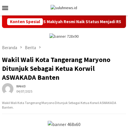
Loncat
Menu
ke
Mobile
konten
 Tahun Melayani, RS Makiyah Resmi Naik Status Menjadi RSU Tipe
Konten Spesial
Beranda
Berita
Wakil Wali Kota Tangerang Maryono
Ditunjuk Sebagai Ketua Korwil
ASWAKADA Banten
W4nt0
04/07/2025
Wakil Wali Kota Tangerang Maryono Ditunjuk Sebagai Ketua Korwil ASWAKADA
Banten.