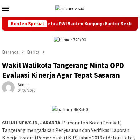
Loncat
Menu
ke
Mobile
konten
unan Daerah, Ketua PWI Banten Kunjungi Kantor Sekber PWI d
Konten Spesial
Beranda
Berita
Wakil Walikota Tangerang Minta OPD
Evaluasi Kinerja Agar Tepat Sasaran
Admin
04/03/2020
SULUH NEWS.ID, JAKARTA
-Pemerintah Kota (Pemkot)
Tangerang mengadakan Penyusunan dan Verifikasi Laporan
Kinerja Instansi Pemerintah (LKIP) tahun 2019 di Aston Hotel,