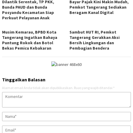
Dilantik Serentak, TP PKK,
Bayar Pajak Kini Makin Mudah,
Bunda PAUD dan Bunda
Pemkot Tangerang Sediakan
Posyandu Kecamatan Siap
Beragam Kanal Digital
Perkuat Pelayanan Anak
Musim Kemarau, BPBD Kota
Sambut HUT RI, Pemkot
Tangerang Ingatkan Bahaya
Tangerang Gerakkan Aksi
Puntung Rokok dan Botol
Bersih Lingkungan dan
Bekas Pemicu Kebakaran
Pembagian Bendera
Tinggalkan Balasan
Alamat email Anda tidak akan dipublikasikan.
Ruas yang wajib ditandai
*