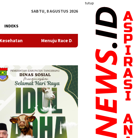
tutup
SABTU, 8 AGUSTUS 2026
INDEKS
uju Race Day, City Touchdown Satukan Komunitas Tangerang 10