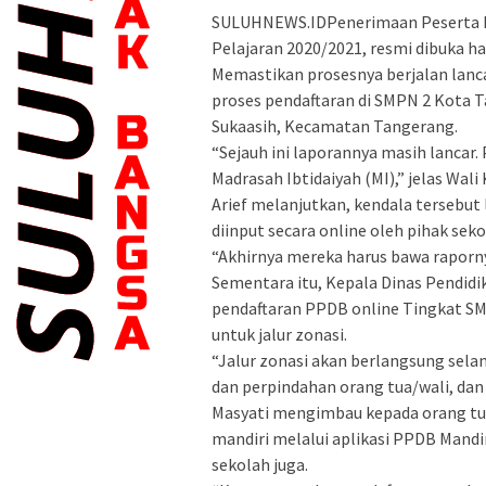
SULUHNEWS.IDPenerimaan Peserta D
Pelajaran 2020/2021, resmi dibuka har
Memastikan prosesnya berjalan lanc
proses pendaftaran di SMPN 2 Kota Ta
Sukaasih, Kecamatan Tangerang.
“Sejauh ini laporannya masih lancar. 
Madrasah Ibtidaiyah (MI),” jelas Wal
Arief melanjutkan, kendala tersebut 
diinput secara online oleh pihak s
“Akhirnya mereka harus bawa raporny
Sementara itu, Kepala Dinas Pendid
pendaftaran PPDB online Tingkat SM
untuk jalur zonasi.
“Jalur zonasi akan berlangsung selama
dan perpindahan orang tua/wali, dan 6
Masyati mengimbau kepada orang tua
mandiri melalui aplikasi PPDB Mandi
sekolah juga.