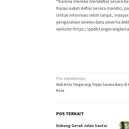
“Karena mereka mendaftar secara be
Kalau sudah daftar secara mandiri, pa
Untuk informasi lebih lanjut, masya
pengolahan seleksi data peserta didi
website https://ppdb.tangerangkota
Navigasi
Pos sebelumnya
Wali Kota Tangerang Tinjau Sarana Baru di 
pos
Kota
POS TERKAIT
Dukung Gerak Jalan Santai