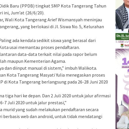
idik Baru (PPDB) tingkat SMP Kota Tangerang Tahun
i ini, Jum’at (26/6/20).
ar, Wali Kota Tangerang Arief Wismansyah meninjau
ngerang, yang berlokasi di Jl. Siswa No. 5, Kelurahan
Paling ada kendala sedikit siswa yang berasal dari
i Kota usai memantau proses pendaftaran.
lantaran data-data terkait nilai pada rapor belum
ekolah maupun Kementerian Agama.
a dan diinput manual di sistem,” imbuh Walikota.
ikan Kota Tangerang Masyati Yulia menegaskan proses
P di Kota Tangerang berlangsung pada 26-28 Juni 2020
 tiga hari ke depan. Dan 2 Juli 2020 untuk jalur afirmasi
-7 Juli 2020 untuk jalur prestasi,”
 murid yang sudah melakukan pendaftaran secara
ri berbasis web dan android, untuk tidak mendatangi