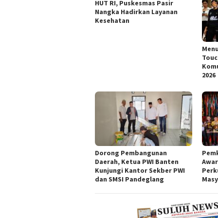
HUT RI, Puskesmas Pasir
Nangka Hadirkan Layanan
Kesehatan
Menu
Touc
Komu
2026
Dorong Pembangunan
Pemk
Daerah, Ketua PWI Banten
Awar
Kunjungi Kantor Sekber PWI
Perk
dan SMSI Pandeglang
Masy