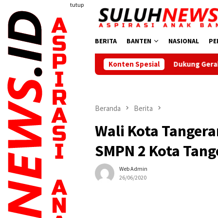
Loncat
tutup
ke
konten
BERITA
BANTEN
NASIONAL
PE
Dukung Gerak Jalan Santai HUT RI,
Konten Spesial
Beranda
Berita
Wali Kota Tangera
SMPN 2 Kota Tang
Web Admin
26/06/2020