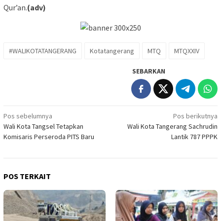
Qur’an.
(adv)
#WALIKOTATANGERANG
Kotatangerang
MTQ
MTQXXIV
SEBARKAN
Navigasi
Pos sebelumnya
Pos berikutnya
Wali Kota Tangsel Tetapkan
Wali Kota Tangerang Sachrudin
pos
Komisaris Perseroda PITS Baru
Lantik 787 PPPK
POS TERKAIT