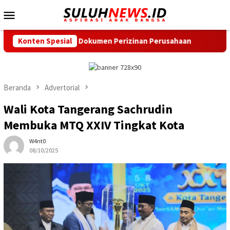
Loncat
Menu
ke
Mobile
konten
H Cek Dokumen Perizinan Perusahaan
Konten Spesial
Hadirkan Sembako T
Beranda
Advertorial
Wali Kota Tangerang Sachrudin
Membuka MTQ XXIV Tingkat Kota
W4nt0
08/10/2025