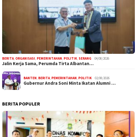
BERITA
,
ORGANISASI
,
PEMERINTAHAN
,
POLITIK
,
SERANG
04/08/2026
Jalin Kerja Sama, Perumda Tirta Albantan…
BANTEN
,
BERITA
,
PEMERINTAHAN
,
POLITIK
02/08/2026
Gubernur Andra Soni Minta Ikatan Alumni …
BERITA POPULER