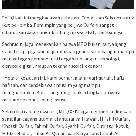
“MTQ kali ini menghadirkan pula para Camat dan Sekcam untuk
ikut berlomba. Pemimpin yang berjiwa Qur’ani sangat
dibutuhkan dalam membimbing masyarakat,” tambahnya.
Sachrudin, juga menekankan bahwa MTQ bukan hanya ajang
syiar, tetapi juga wadah pembinaan generasi muda agar mampu
menjadi agen perubahan di tengah tantangan teknologi,
disrupsi digital, maupun tekanan sosial-ekonomi.
“Melalui kegiatan ini, kami berharap lahir qari-qariah, hafiz-
hafizah, dan cendekiawan muslim yang mampu
mengharumkan Kota Tangerang, baik di tingkat provinsi
maupun nasional,” pungkasnya.
Selain dua cabang eksebisi, MTQ XXIV juga mempertandingkan
sembilan cabang utama, di antaranya Tilawah, Hifzhil Qur’an,
Khottil Qur’an, Fahmil Qur’an, Syarhil Qur’an, Qiro’atul Kutub,
Hifdzil Hadits, Tafsir Al-Qur’an, dan Karya Tulis Ilmiah Al-