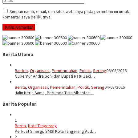
Simpan nama, email, dan situs web saya pada peramban ini untuk
komentar saya berikutnya.
Berita Utama
Banten
,
Organisasi
,
Pemerintahan
,
Politik
,
Serang
06/08/2026
Gubernur Andra Soni dan Bupati Ratu Zaki…
Berita
,
Organisasi
,
Pemerintahan
,
Politik
,
Serang
04/08/2026
Jalin Kerja Sama, Perumda Tirta Albantan…
Berita Populer
1
Berita
,
Kota Tangerang
Perkuat Sinergi, SMSI Kota Tangerang Aud…
2