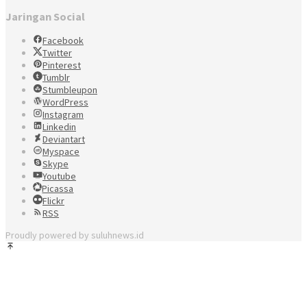
Jaringan Social
Facebook
Twitter
Pinterest
Tumblr
Stumbleupon
WordPress
Instagram
Linkedin
Deviantart
Myspace
Skype
Youtube
Picassa
Flickr
RSS
Proudly powered by suluhnews.id