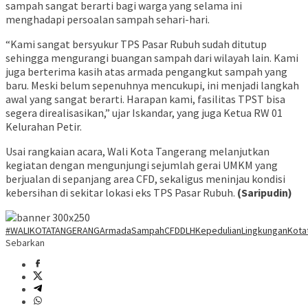
sampah sangat berarti bagi warga yang selama ini
menghadapi persoalan sampah sehari-hari.
“Kami sangat bersyukur TPS Pasar Rubuh sudah ditutup
sehingga mengurangi buangan sampah dari wilayah lain. Kami
juga berterima kasih atas armada pengangkut sampah yang
baru. Meski belum sepenuhnya mencukupi, ini menjadi langkah
awal yang sangat berarti. Harapan kami, fasilitas TPST bisa
segera direalisasikan,” ujar Iskandar, yang juga Ketua RW 01
Kelurahan Petir.
Usai rangkaian acara, Wali Kota Tangerang melanjutkan
kegiatan dengan mengunjungi sejumlah gerai UMKM yang
berjualan di sepanjang area CFD, sekaligus meninjau kondisi
kebersihan di sekitar lokasi eks TPS Pasar Rubuh.
(Saripudin)
#WALIKOTATANGERANG
ArmadaSampah
CFD
DLH
KepedulianLingkungan
Kota
Sebarkan