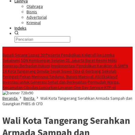
Lainnya
Olahraga
Bisnis
Advertorial
Kriminal
Indeks
Konten Spesial
Bupati Serang Lepas 20 Peserta Pendidikan Kaligrafi ke Lemka
Sukabumi
SDN Kembangan Selatan 01 Jakarta Barat Resmi Miliki
Koperasi Berbadan Hukum
Implementasi Pendidikan Karakter di SMPN
24 Kota Tangerang Dimulai Sejak Siswa Tiba di Gerbang Sekolah
Peringati Pekan Menyusui Sedunia, Bupati Maesyal: ASI Eksklusif
Investasi untuk Generasi Sehat dan Berkualitas
Permudah Warga,
Kecamatan Cibodas Luncurkan Layanan One Day Service KTP-el
Beranda
Berita
Wali Kota Tangerang Serahkan Armada Sampah dan
Gaungkan PHBS di CFD
Wali Kota Tangerang Serahkan
Armada Sampah dan