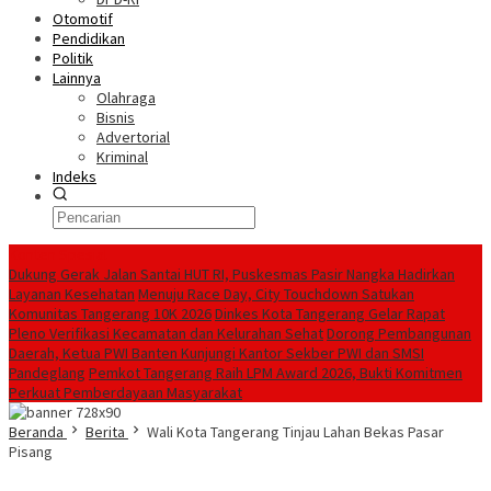
Otomotif
Pendidikan
Politik
Lainnya
Olahraga
Bisnis
Advertorial
Kriminal
Indeks
Konten Spesial
Dukung Gerak Jalan Santai HUT RI, Puskesmas Pasir Nangka Hadirkan
Layanan Kesehatan
Menuju Race Day, City Touchdown Satukan
Komunitas Tangerang 10K 2026
Dinkes Kota Tangerang Gelar Rapat
Pleno Verifikasi Kecamatan dan Kelurahan Sehat
Dorong Pembangunan
Daerah, Ketua PWI Banten Kunjungi Kantor Sekber PWI dan SMSI
Pandeglang
Pemkot Tangerang Raih LPM Award 2026, Bukti Komitmen
Perkuat Pemberdayaan Masyarakat
Beranda
Berita
Wali Kota Tangerang Tinjau Lahan Bekas Pasar
Pisang