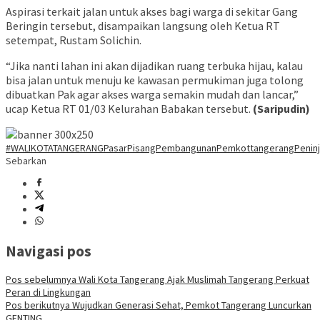
Aspirasi terkait jalan untuk akses bagi warga di sekitar Gang
Beringin tersebut, disampaikan langsung oleh Ketua RT
setempat, Rustam Solichin.
“Jika nanti lahan ini akan dijadikan ruang terbuka hijau, kalau
bisa jalan untuk menuju ke kawasan permukiman juga tolong
dibuatkan Pak agar akses warga semakin mudah dan lancar,”
ucap Ketua RT 01/03 Kelurahan Babakan tersebut.
(Saripudin)
#WALIKOTATANGERANG
PasarPisang
Pembangunan
Pemkottangerang
Penin
Sebarkan
Navigasi pos
Pos sebelumnya
Wali Kota Tangerang Ajak Muslimah Tangerang Perkuat
Peran di Lingkungan
Pos berikutnya
Wujudkan Generasi Sehat, Pemkot Tangerang Luncurkan
GENTING