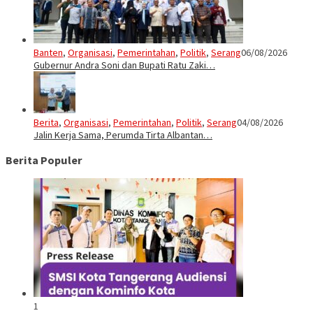
Banten
,
Organisasi
,
Pemerintahan
,
Politik
,
Serang
06/08/2026
Gubernur Andra Soni dan Bupati Ratu Zaki…
Berita
,
Organisasi
,
Pemerintahan
,
Politik
,
Serang
04/08/2026
Jalin Kerja Sama, Perumda Tirta Albantan…
Berita Populer
1