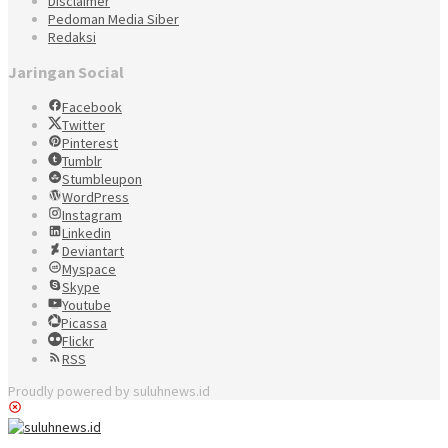
Disclaimer
Pedoman Media Siber
Redaksi
Jaringan Social
Facebook
Twitter
Pinterest
Tumblr
Stumbleupon
WordPress
Instagram
Linkedin
Deviantart
Myspace
Skype
Youtube
Picassa
Flickr
RSS
Proudly powered by suluhnews.id