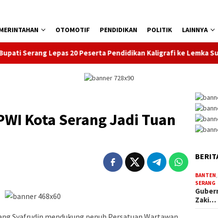
MERINTAHAN
OTOMOTIF
PENDIDIKAN
POLITIK
LAINNYA
rang Lepas 20 Peserta Pendidikan Kaligrafi ke Lemka Sukabumi
PWI Kota Serang Jadi Tuan
BERIT
BANTEN
SERANG
Gubern
Zaki…
rang Syafrudin mendukung penuh Persatuan Wartawan