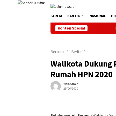
Loncat
tutup
ke
konten
BERITA
BANTEN
NASIONAL
PE
Konten Spesial
Bupati Se
Beranda
Berita
Walikota Dukung 
Rumah HPN 2020
Web Admin
25/06/2020
Suluhnews.id, Serang
-Walikota Se