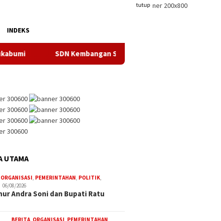
tutup
INDEKS
SDN Kembangan Selatan 01 Jakarta Barat Resmi Miliki Ko
A UTAMA
,
ORGANISASI
,
PEMERINTAHAN
,
POLITIK
,
06/08/2026
ur Andra Soni dan Bupati Ratu
BERITA
,
ORGANISASI
,
PEMERINTAHAN
,