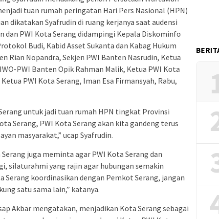
menjadi tuan rumah peringatan Hari Pers Nasional (HPN)
an dikatakan Syafrudin di ruang kerjanya saat audensi
n dan PWI Kota Serang didampingi Kepala Diskominfo
rotokol Budi, Kabid Asset Sukanta dan Kabag Hukum
BERIT
ten Rian Nopandra, Sekjen PWI Banten Nasrudin, Ketua
SIWO-PWI Banten Opik Rahman Malik, Ketua PWI Kota
 Ketua PWI Kota Serang, Iman Esa Firmansyah, Rabu,
erang untuk jadi tuan rumah HPN tingkat Provinsi
ota Serang, PWI Kota Serang akan kita gandeng terus
yan masyarakat,” ucap Syafrudin.
 Serang juga meminta agar PWI Kota Serang dan
gi, silaturahmi yang rajin agar hubungan semakin
a Serang koordinasikan dengan Pemkot Serang, jangan
ung satu sama lain,” katanya.
isap Akbar mengatakan, menjadikan Kota Serang sebagai