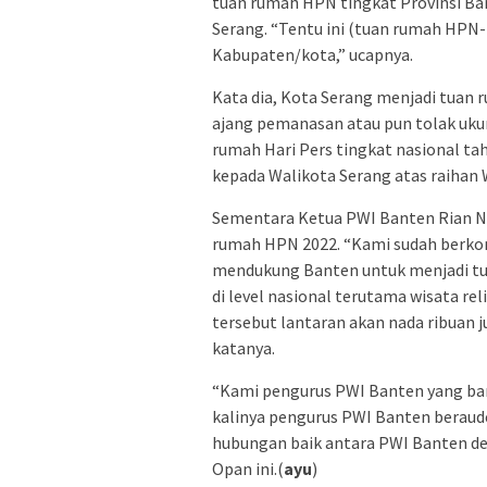
tuan rumah HPN tingkat Provinsi B
Serang. “Tentu ini (tuan rumah HPN
Kabupaten/kota,” ucapnya.
Kata dia, Kota Serang menjadi tuan
ajang pemanasan atau pun tolak ukur
rumah Hari Pers tingkat nasional ta
kepada Walikota Serang atas raihan
Sementara Ketua PWI Banten Rian No
rumah HPN 2022. “Kami sudah berko
mendukung Banten untuk menjadi tua
di level nasional terutama wisata rel
tersebut lantaran akan nada ribuan j
katanya.
“Kami pengurus PWI Banten yang baru
kalinya pengurus PWI Banten beraude
hubungan baik antara PWI Banten de
Opan ini.(
ayu
)