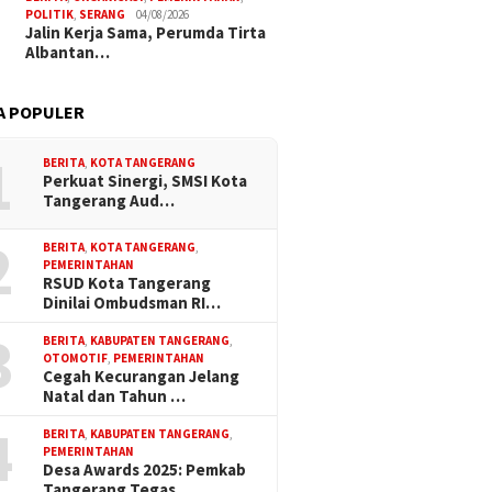
POLITIK
,
SERANG
04/08/2026
Jalin Kerja Sama, Perumda Tirta
Albantan…
A POPULER
1
BERITA
,
KOTA TANGERANG
Perkuat Sinergi, SMSI Kota
Tangerang Aud…
2
BERITA
,
KOTA TANGERANG
,
PEMERINTAHAN
RSUD Kota Tangerang
Dinilai Ombudsman RI…
3
BERITA
,
KABUPATEN TANGERANG
,
OTOMOTIF
,
PEMERINTAHAN
Cegah Kecurangan Jelang
Natal dan Tahun …
4
BERITA
,
KABUPATEN TANGERANG
,
PEMERINTAHAN
Desa Awards 2025: Pemkab
Tangerang Tegas…