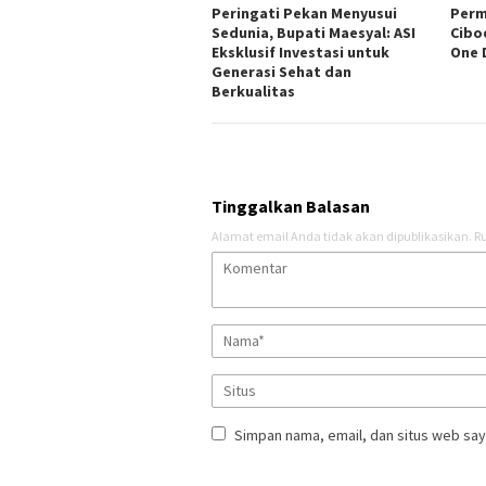
Peringati Pekan Menyusui
Perm
Sedunia, Bupati Maesyal: ASI
Cibo
Eksklusif Investasi untuk
One 
Generasi Sehat dan
Berkualitas
Tinggalkan Balasan
Alamat email Anda tidak akan dipublikasikan.
Ru
Simpan nama, email, dan situs web say