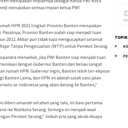
anten merupakan impiannya sebagai Ketua PWI Kota
-red) merupakan semua impian ketua PWI
 rumah HPN 2021 tingkat Provinsi Banten merupakan
. Pasalnya, Provinsi Banten sudah siap menjadi tuan
TOPIK
hun 2022. Akbar pun tidak lupa mengucapkan selamat
 Wajar Tanpa Pengecualian (WTP) untuk Pemkot Serang.
KO
P
pandra menyebut, jika PWI Banten siap menjadi tuan
munikasi dengan Gubernur Banten dan beliau sangat
n rumah HPN. Gubernur ingin, Banten lebih ter-ekpose
igi Banten Lama, dan HPN ini adalah salah satu jalan
urnalis se-Indonesia yang akan datang ke Banten,”
 diberi amanah setahun yang lalu, ini baru pertama
nsi ke Walikota Serang. Semoga ini menjadi awal
ngan Pemkot Serang,” imbuh pria yang akrab disapa