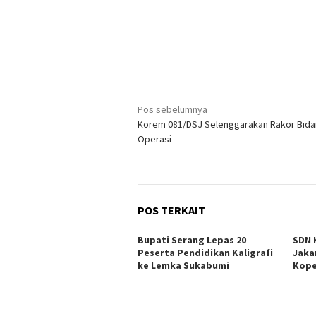
Navigasi
Pos sebelumnya
Korem 081/DSJ Selenggarakan Rakor Bid
pos
Operasi
POS TERKAIT
Bupati Serang Lepas 20
SDN 
Peserta Pendidikan Kaligrafi
Jaka
ke Lemka Sukabumi
Kope