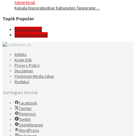
Advertorial
Kepala Disporabudpar Kabupaten Tangerang…
Topik Populer
Kotatangerang
Pemkottangerang
Indeks
Kode Etik
Privacy Policy
Disclaimer
Pedoman Media Siber
Redaksi
Jaringan Social
Facebook
Twitter
Pinterest
Tumblr
Stumbleupon
WordPress
Instagram