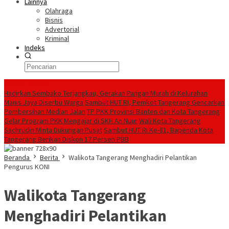
Lainnya
Olahraga
Bisnis
Advertorial
Kriminal
Indeks
Konten Spesial
Hadirkan Sembako Terjangkau, Gerakan Pangan Murah di Kelurahan
Manis Jaya Diserbu Warga
Sambut HUT RI, Pemkot Tangerang Gencarkan
Pembersihan Median Jalan
TP PKK Provinsi Banten dan Kota Tangerang
Gelar Program PKK Mengajar di SKH An Nuur
Wali Kota Tangerang
Sachrudin Minta Dukungan Pusat
Sambut HUT RI Ke-81, Bapenda Kota
Tangerang Berikan Diskon 17 Persen PBB
Beranda
Berita
Walikota Tangerang Menghadiri Pelantikan
Pengurus KONI
Walikota Tangerang
Menghadiri Pelantikan