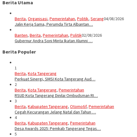
Berita Utama
Berita
,
Organisasi
,
Pemerintahan
,
Politik
,
Serang
04/08/2026
Jalin Kerja Sama, Perumda Tirta Albantan…
Banten
,
Berita
,
Pemerintahan
,
Politik
02/08/2026
Gubernur Andra Soni Minta Ikatan Alumni …
Berita Populer
1
Berita
,
Kota Tangerang
Perkuat Sinergi, SMSI Kota Tangerang Aud…
2
Berita
,
Kota Tangerang
,
Pemerintahan
RSUD Kota Tangerang Dinilai Ombudsman RI…
3
Berita
,
Kabupaten Tangerang
,
Otomotif
,
Pemerintahan
Cegah Kecurangan Jelang Natal dan Tahun …
4
Berita
,
Kabupaten Tangerang
,
Pemerintahan
Desa Awards 2025: Pemkab Tangerang Tegas…
5