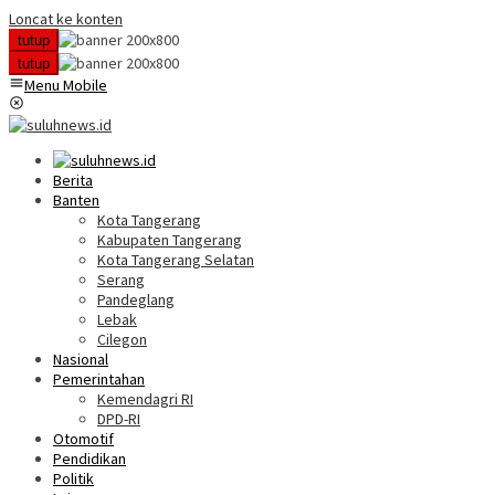
Loncat ke konten
tutup
tutup
Menu Mobile
Berita
Banten
Kota Tangerang
Kabupaten Tangerang
Kota Tangerang Selatan
Serang
Pandeglang
Lebak
Cilegon
Nasional
Pemerintahan
Kemendagri RI
DPD-RI
Otomotif
Pendidikan
Politik