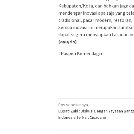
Kabupaten/Kota, dan bahkan juga daer
mendengar inovasi apa saja yang telah
tradisional, pasar modern, restoran
Semua inovasi ini merupakan sumban
dapat segera menyiapkan tatanan no
(ayu/rls)
#Puspen Kemendagri
Navigasi
Pos sebelumnya
Bupati Zaki : Diskusi Dengan Yayasan Bang
pos
Indonesia Terkait Cisadane