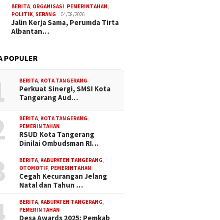
BERITA
,
ORGANISASI
,
PEMERINTAHAN
,
POLITIK
,
SERANG
04/08/2026
Jalin Kerja Sama, Perumda Tirta
Albantan…
A POPULER
1
BERITA
,
KOTA TANGERANG
Perkuat Sinergi, SMSI Kota
Tangerang Aud…
2
BERITA
,
KOTA TANGERANG
,
PEMERINTAHAN
RSUD Kota Tangerang
Dinilai Ombudsman RI…
3
BERITA
,
KABUPATEN TANGERANG
,
OTOMOTIF
,
PEMERINTAHAN
Cegah Kecurangan Jelang
Natal dan Tahun …
4
BERITA
,
KABUPATEN TANGERANG
,
PEMERINTAHAN
Desa Awards 2025: Pemkab