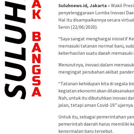
Suluhnews.id, Jakarta –
Wakil Pres
penyelenggaraan Lomba Inovasi Daer
Hal itu disampaikannya secara virt
Senin (22/06/2020).
“Saya sangat menghargai inisiatif 
memasuki tatanan normal baru, sudah
keberhasilan suatu daeah memasuki e
Menurutnya, inovasi dalam memasuki
mengingat perubahan akibat pandem
“Tatanan kehidupan kita di segala bi
kegiatan ekonomi akan dilaksanakan 
Nah, untuk itu dibutuhkan inovasi da
jalan, tetapi aman Covid-19.” ujarnya.
Untuk itu, sebagai pemerintahan ya
pemerintah daerah harus memiliki 
kenormalan baru tersebut.