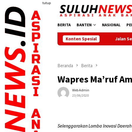
Loncat
tutup
ke
konten
BERITA
BANTEN
NASIONAL
PE
Konten Spesial
Jalan Sehat Meriahkan HUT
Beranda
Berita
Wapres Ma’ruf Am
Web Admin
23/06/2020
Selenggarakan Lomba Inovasi Daerah 