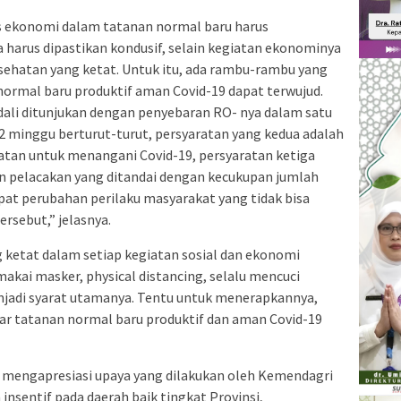
s ekonomi dalam tatanan normal baru harus
a harus dipastikan kondusif, selain kegiatan ekonominya
sehatan yang ketat. Untuk itu, ada rambu-rambu yang
ormal baru produktif aman Covid-19 dapat terwujud.
dali ditunjukan dengan penyebaran RO- nya dalam satu
2 minggu berturut-turut, persyaratan yang kedua adalah
atan untuk menangani Covid-19, persyaratan ketiga
pelacakan yang ditandai dengan kecukupan jumlah
at perubahan perilaku masyarakat yang tidak bisa
ersebut,” jelasnya.
 ketat dalam setiap kegiatan sosial dan ekonomi
kai masker, physical distancing, selalu mencuci
enjadi syarat utamanya. Tentu untuk menerapkannya,
ar tatanan normal baru produktif dan aman Covid-19
 mengapresiasi upaya yang dilakukan oleh Kemendagri
sentif pada daerah baik tingkat Provinsi,