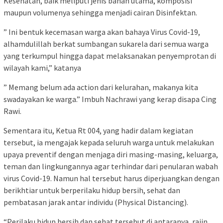
Kesehatan, baik meliputi jenis bahan utama, komposisi
maupun volumenya sehingga menjadi cairan Disinfektan.
” Ini bentuk kecemasan warga akan bahaya Virus Covid-19,
alhamdulillah berkat sumbangan sukarela dari semua warga
yang terkumpul hingga dapat melaksanakan penyemprotan di
wilayah kami,” katanya
” Memang belum ada action dari kelurahan, makanya kita
swadayakan ke warga.” Imbuh Nachrawi yang kerap disapa Cing
Rawi.
Sementara itu, Ketua Rt 004, yang hadir dalam kegiatan
tersebut, ia mengajak kepada seluruh warga untuk melakukan
upaya preventif dengan menjaga diri masing-masing, keluarga,
teman dan lingkungannya agar terhindar dari penularan wabah
virus Covid-19. Namun hal tersebut harus diperjuangkan dengan
berikhtiar untuk berperilaku hidup bersih, sehat dan
pembatasan jarak antar individu (Physical Distancing).
“Perilaku hidup bersih dan sehat tersebut di antaranya, rajin