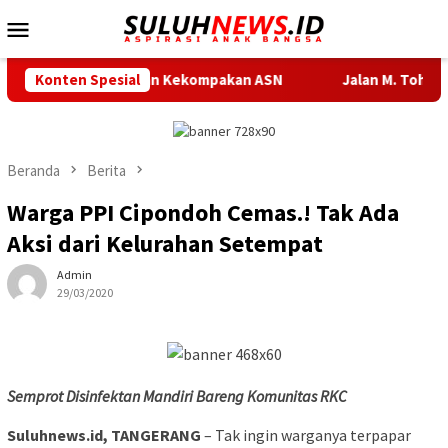
Loncat
Menu
ke
Mobile
konten
tivitas dan Kekompakan ASN
Konten Spesial
Jalan M. Toha hingga Marse
Beranda
Berita
Warga PPI Cipondoh Cemas.! Tak Ada
Aksi dari Kelurahan Setempat
Admin
29/03/2020
Semprot Disinfektan Mandiri Bareng Komunitas RKC
Suluhnews.id, TANGERANG
– Tak ingin warganya terpapar