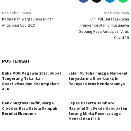
Navigasi
Pos sebelumnya
Pos berikutnya
Kades Dan Warga Desa Bunar
UPT Wil. Barat Lakukan
pos
Antisipasi Covid-19
Penyemprotan di Rusunawa
Gebang Raya Antisipasi Virus
Covid 19
POS TERKAIT
Buka POR Pegawai 2026, Bupati
Jalan M. Toha hingga Marsekal
Tangerang Tekankan
Suryadarma Diperbaiki, Ini
Sportivitas dan Kekompakan
Rekayasa Arus Kendaraannya
ASN
Bank Sugriwa Hadir, Warga
Lepas Peserta Jambore
Cibodas Baru Kelola Sampah
Nasional XII, Sekda Kabupaten
Bernilai Ekonomis
Serang Minta Peserta Jaga
Mental dan Fisik