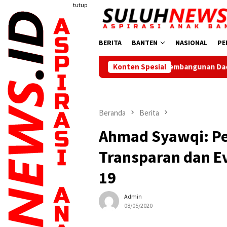
Loncat
tutup
ke
konten
BERITA
BANTEN
NASIONAL
PE
Dorong Pembangunan Daerah, Ketua PWI Banten K
Konten Spesial
Beranda
Berita
Ahmad Syawqi: Pe
Transparan dan Ev
19
Admin
08/05/2020