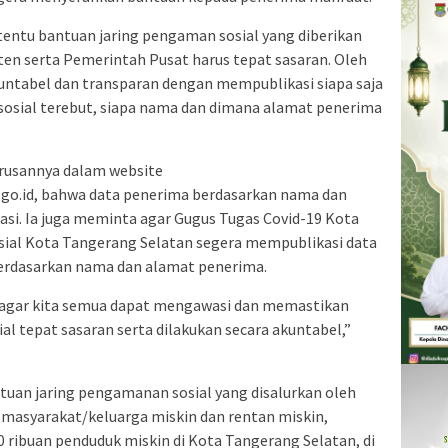
 tentu bantuan jaring pengaman sosial yang diberikan
en serta Pemerintah Pusat harus tepat sasaran. Oleh
untabel dan transparan dengan mempublikasi siapa saja
osial terebut, siapa nama dan dimana alamat penerima
urusannya dalam website
go.id, bahwa data penerima berdasarkan nama dan
si. Ia juga meminta agar Gugus Tugas Covid-19 Kota
ial Kota Tangerang Selatan segera mempublikasi data
berdasarkan nama dan alamat penerima.
g, agar kita semua dapat mengawasi dan memastikan
l tepat sasaran serta dilakukan secara akuntabel,”
ntuan jaring pengamanan sosial yang disalurkan oleh
 masyarakat/keluarga miskin dan rentan miskin,
0 ribuan penduduk miskin di Kota Tangerang Selatan, di