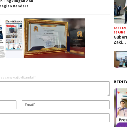
ih Lingkungan dan
agian Bendera
BANTEN
SERANG
Gubern
Zaki…
as yang wajib ditandai
*
BERIT