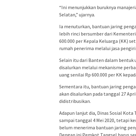
“Ini menunjukkan buruknya manajeri
Selatan,” ujarnya.
Ia menuturkan, bantuan jaring pen
lebih rinci bersumber dari Kementer
600.000 per Kepala Keluarga (KK) se
rumah penerima melalui jasa pengir
Selain itu dari Banten dalam bentuk 
disalurkan melalui mekanisme perba
uang senilai Rp 600.000 per KK kepa
Sementara itu, bantuan jaring peng
akan disalurkan pada tanggal 27 Apr
didistribusikan.
Adapun lanjut dia, Dinas Sosial Ko
sampai tanggal 4 Mei 2020, tetapi k
belum menerima bantuan jaring peng
Dengan ini Pemkot Tangsel harus s