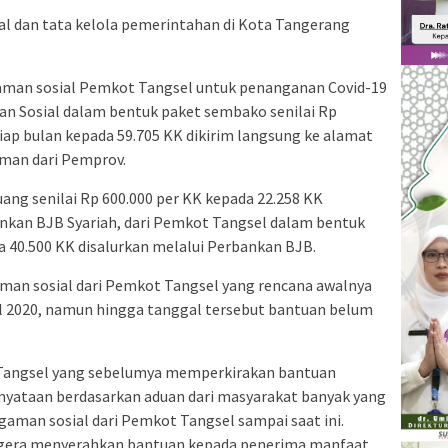
al dan tata kelola pemerintahan di Kota Tangerang
gaman sosial Pemkot Tangsel untuk penanganan Covid-19
ian Sosial dalam bentuk paket sembako senilai Rp
tiap bulan kepada 59.705 KK dikirim langsung ke alamat
iman dari Pemprov.
uang senilai Rp 600.000 per KK kepada 22.258 KK
nkan BJB Syariah, dari Pemkot Tangsel dalam bentuk
da 40.500 KK disalurkan melalui Perbankan BJB.
aman sosial dari Pemkot Tangsel yang rencana awalnya
il 2020, namun hingga tanggal tersebut bantuan belum
ta Tangsel yang sebelumya memperkirakan bantuan
enyataan berdasarkan aduan dari masyarakat banyak yang
aman sosial dari Pemkot Tangsel sampai saat ini.
egera menyerahkan bantuan kepada penerima manfaat.