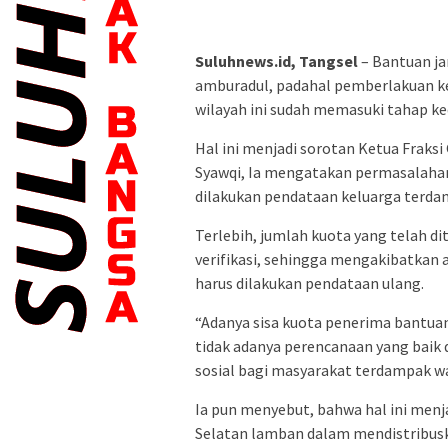
Suluhnews.id, Tangsel
– Bantuan ja
amburadul, padahal pemberlakuan ke
wilayah ini sudah memasuki tahap ke
Hal ini menjadi sorotan Ketua Frak
Syawqi, Ia mengatakan permasalahan 
dilakukan pendataan keluarga terda
Terlebih, jumlah kuota yang telah di
verifikasi, sehingga mengakibatkan 
harus dilakukan pendataan ulang.
“Adanya sisa kuota penerima bantua
tidak adanya perencanaan yang bai
sosial bagi masyarakat terdampak wa
Ia pun menyebut, bahwa hal ini men
Selatan lamban dalam mendistribus