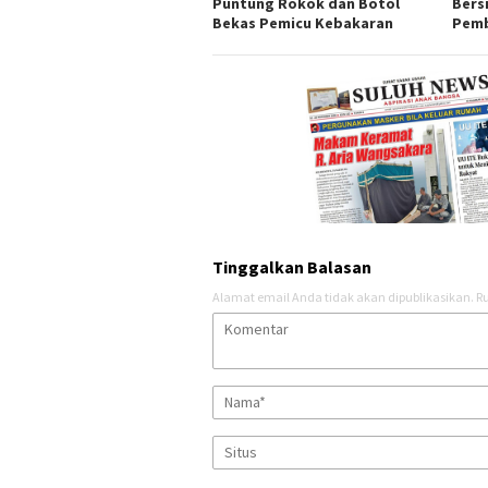
Puntung Rokok dan Botol
Bers
Bekas Pemicu Kebakaran
Pemb
Tinggalkan Balasan
Alamat email Anda tidak akan dipublikasikan.
Ru