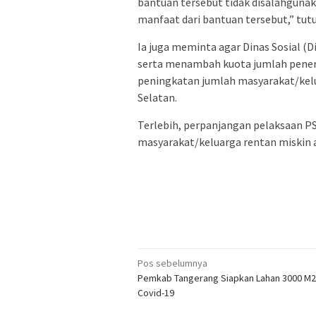
bantuan tersebut tidak disalahgunak
manfaat dari bantuan tersebut,” tutu
Ia juga meminta agar Dinas Sosial (
serta menambah kuota jumlah peneri
peningkatan jumlah masyarakat/kelu
Selatan.
Terlebih, perpanjangan pelaksaan 
masyarakat/keluarga rentan miskin a
Navigasi
Pos sebelumnya
Pemkab Tangerang Siapkan Lahan 3000 M2
pos
Covid-19