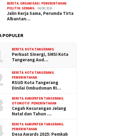
BERITA
,
ORGANISASI
,
PEMERINTAHAN
,
POLITIK
,
SERANG
04/08/2026
Jalin Kerja Sama, Perumda Tirta
Albantan…
A POPULER
1
BERITA
,
KOTA TANGERANG
Perkuat Sinergi, SMSI Kota
Tangerang Aud…
2
BERITA
,
KOTA TANGERANG
,
PEMERINTAHAN
RSUD Kota Tangerang
Dinilai Ombudsman RI…
3
BERITA
,
KABUPATEN TANGERANG
,
OTOMOTIF
,
PEMERINTAHAN
Cegah Kecurangan Jelang
Natal dan Tahun …
4
BERITA
,
KABUPATEN TANGERANG
,
PEMERINTAHAN
Desa Awards 2025: Pemkab