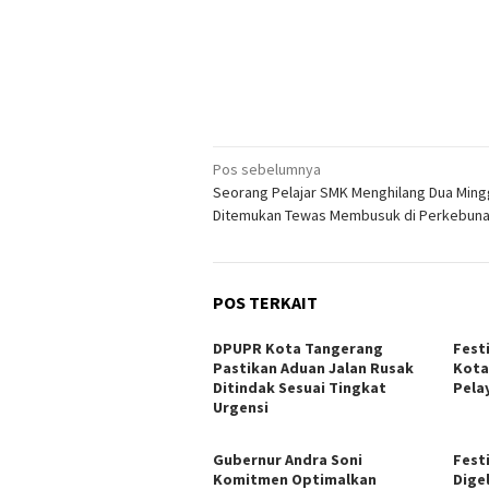
Navigasi
Pos sebelumnya
Seorang Pelajar SMK Menghilang Dua Min
pos
Ditemukan Tewas Membusuk di Perkebuna
POS TERKAIT
DPUPR Kota Tangerang
Fest
Pastikan Aduan Jalan Rusak
Kota
Ditindak Sesuai Tingkat
Pela
Urgensi
Gubernur Andra Soni
Festi
Komitmen Optimalkan
Digel