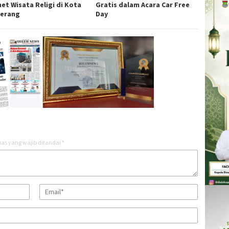
et Wisata Religi di Kota
Gratis dalam Acara Car Free
erang
Day
as yang wajib ditandai
*