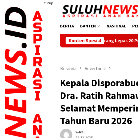
Loncat
tutup
ke
konten
BERITA
BANTEN
NASIONAL
PE
Bupati Serang Lepas 20 Peserta Pendidikan Ka
Konten Spesial
Beranda
Advertorial
Kepala Disporabu
Dra. Ratih Rahma
Selamat Memperin
Tahun Baru 2026
W4nt0
22/12/2025