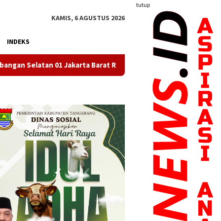
tutup
KAMIS, 6 AGUSTUS 2026
INDEKS
arta Barat Resmi Miliki Koperasi Berbadan Hukum
Imple