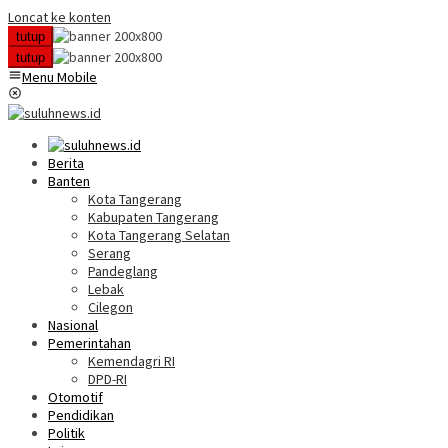
Loncat ke konten
tutup
tutup
Menu Mobile
Berita
Banten
Kota Tangerang
Kabupaten Tangerang
Kota Tangerang Selatan
Serang
Pandeglang
Lebak
Cilegon
Nasional
Pemerintahan
Kemendagri RI
DPD-RI
Otomotif
Pendidikan
Politik