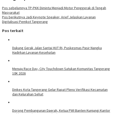
Pos sebelumnya
TP-PKK Diminta Menjadi Motor Penggerak di Tengah
Masyarakat
Pos berikutnya
Jadi Keynote Speaker, Arief Jelaskan Layanan
Digitalisasi Pemkot Tangerang
Pos terkait
Dukung Gerak Jalan Santai HUT RI, Puskesmas Pasir Nangka
Hadirkan Layanan Kesehatan
Menuju Race Day, City Touchdown Satukan Komunitas Tangerang
10K 2026
Dinkes Kota Tangerang Gelar Rapat Pleno Verifikasi Kecamatan
dan Kelurahan Sehat
Dorong Pembangunan Daerah, Ketua PWI Banten Kunjungi Kantor