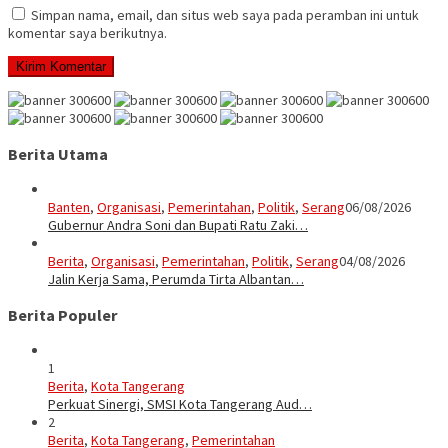
Simpan nama, email, dan situs web saya pada peramban ini untuk
komentar saya berikutnya.
Berita Utama
Banten
,
Organisasi
,
Pemerintahan
,
Politik
,
Serang
06/08/2026
Gubernur Andra Soni dan Bupati Ratu Zaki…
Berita
,
Organisasi
,
Pemerintahan
,
Politik
,
Serang
04/08/2026
Jalin Kerja Sama, Perumda Tirta Albantan…
Berita Populer
1
Berita
,
Kota Tangerang
Perkuat Sinergi, SMSI Kota Tangerang Aud…
2
Berita
,
Kota Tangerang
,
Pemerintahan