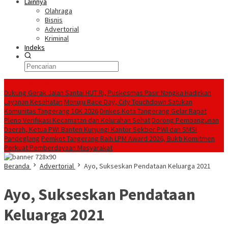
Lainnya
Olahraga
Bisnis
Advertorial
Kriminal
Indeks
Konten Spesial
Dukung Gerak Jalan Santai HUT RI, Puskesmas Pasir Nangka Hadirkan
Layanan Kesehatan
Menuju Race Day, City Touchdown Satukan
Komunitas Tangerang 10K 2026
Dinkes Kota Tangerang Gelar Rapat
Pleno Verifikasi Kecamatan dan Kelurahan Sehat
Dorong Pembangunan
Daerah, Ketua PWI Banten Kunjungi Kantor Sekber PWI dan SMSI
Pandeglang
Pemkot Tangerang Raih LPM Award 2026, Bukti Komitmen
Perkuat Pemberdayaan Masyarakat
Beranda
Advertorial
Ayo, Sukseskan Pendataan Keluarga 2021
Ayo, Sukseskan Pendataan
Keluarga 2021