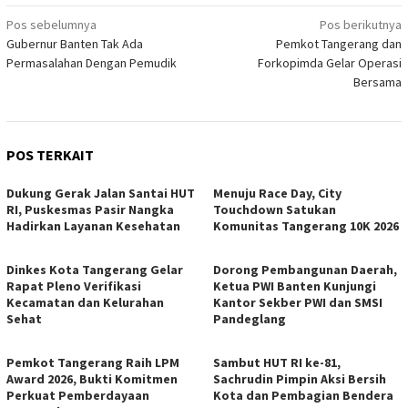
Navigasi
Pos sebelumnya
Pos berikutnya
Gubernur Banten Tak Ada
Pemkot Tangerang dan
pos
Permasalahan Dengan Pemudik
Forkopimda Gelar Operasi
Bersama
POS TERKAIT
Dukung Gerak Jalan Santai HUT
Menuju Race Day, City
RI, Puskesmas Pasir Nangka
Touchdown Satukan
Hadirkan Layanan Kesehatan
Komunitas Tangerang 10K 2026
Dinkes Kota Tangerang Gelar
Dorong Pembangunan Daerah,
Rapat Pleno Verifikasi
Ketua PWI Banten Kunjungi
Kecamatan dan Kelurahan
Kantor Sekber PWI dan SMSI
Sehat
Pandeglang
Pemkot Tangerang Raih LPM
Sambut HUT RI ke-81,
Award 2026, Bukti Komitmen
Sachrudin Pimpin Aksi Bersih
Perkuat Pemberdayaan
Kota dan Pembagian Bendera