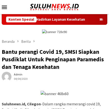
Loncat
Menu
ke
Mobile
konten
ir Nangka Hadirkan Layanan Kesehatan
Konten Spesial
Menuju Race Day,
Beranda
Berita
Bantu perangi Covid 19, SMSI Siapkan
Pusdiklat Untuk Penginapan Paramedis
dan Tenaga Kesehatan
Admin
04/04/2020
Suluhnews.id, Cilegon
-Dalam rangka memerangi covid 19,