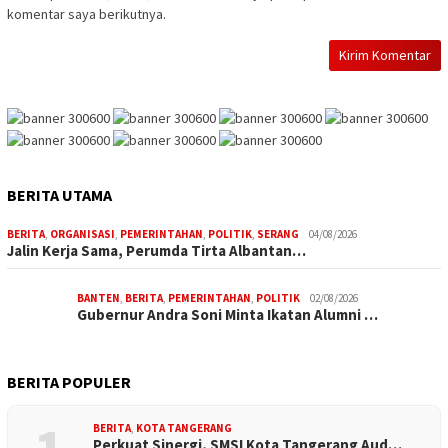
komentar saya berikutnya.
BERITA UTAMA
BERITA
,
ORGANISASI
,
PEMERINTAHAN
,
POLITIK
,
SERANG
04/08/2026
Jalin Kerja Sama, Perumda Tirta Albantan…
BANTEN
,
BERITA
,
PEMERINTAHAN
,
POLITIK
02/08/2026
Gubernur Andra Soni Minta Ikatan Alumni …
BERITA POPULER
BERITA
,
KOTA TANGERANG
Perkuat Sinergi, SMSI Kota Tangerang Aud…