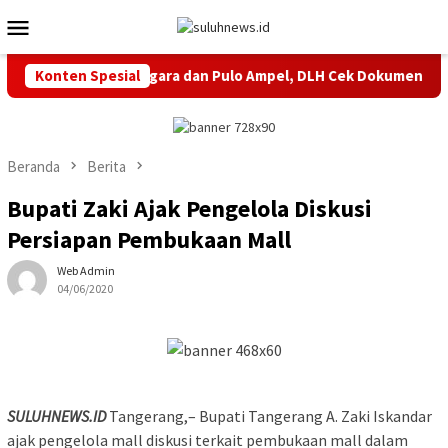
Loncat
Menu
ke
Mobile
konten
ambang di Bojonegara dan Pulo Ampel, DLH Cek Dokumen Perizi
Konten Spesial
Beranda
Berita
Bupati Zaki Ajak Pengelola Diskusi
Persiapan Pembukaan Mall
Web Admin
04/06/2020
SULUHNEWS.ID
Tangerang,– Bupati Tangerang A. Zaki Iskandar
ajak pengelola mall diskusi terkait pembukaan mall dalam