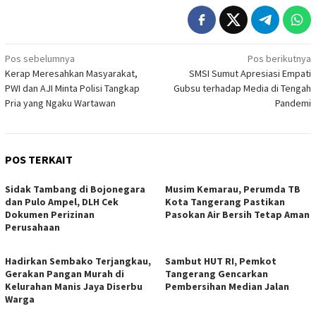
Navigasi
Pos sebelumnya
Pos berikutnya
Kerap Meresahkan Masyarakat,
SMSI Sumut Apresiasi Empati
pos
PWI dan AJI Minta Polisi Tangkap
Gubsu terhadap Media di Tengah
Pria yang Ngaku Wartawan
Pandemi
POS TERKAIT
Sidak Tambang di Bojonegara
Musim Kemarau, Perumda TB
dan Pulo Ampel, DLH Cek
Kota Tangerang Pastikan
Dokumen Perizinan
Pasokan Air Bersih Tetap Aman
Perusahaan
Hadirkan Sembako Terjangkau,
Sambut HUT RI, Pemkot
Gerakan Pangan Murah di
Tangerang Gencarkan
Kelurahan Manis Jaya Diserbu
Pembersihan Median Jalan
Warga