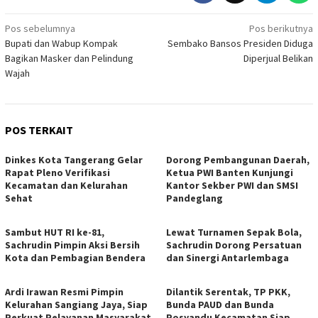
Navigasi
Pos sebelumnya
Pos berikutnya
Bupati dan Wabup Kompak
Sembako Bansos Presiden Diduga
pos
Bagikan Masker dan Pelindung
Diperjual Belikan
Wajah
POS TERKAIT
Dinkes Kota Tangerang Gelar
Dorong Pembangunan Daerah,
Rapat Pleno Verifikasi
Ketua PWI Banten Kunjungi
Kecamatan dan Kelurahan
Kantor Sekber PWI dan SMSI
Sehat
Pandeglang
Sambut HUT RI ke-81,
Lewat Turnamen Sepak Bola,
Sachrudin Pimpin Aksi Bersih
Sachrudin Dorong Persatuan
Kota dan Pembagian Bendera
dan Sinergi Antarlembaga
Ardi Irawan Resmi Pimpin
Dilantik Serentak, TP PKK,
Kelurahan Sangiang Jaya, Siap
Bunda PAUD dan Bunda
Perkuat Pelayanan Masyarakat
Posyandu Kecamatan Siap