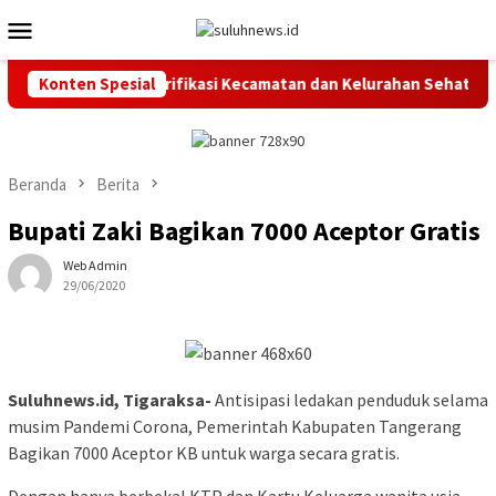
Loncat
Menu
ke
Mobile
konten
r Rapat Pleno Verifikasi Kecamatan dan Kelurahan Sehat
Konten Spesial
Beranda
Berita
Bupati Zaki Bagikan 7000 Aceptor Gratis
Web Admin
29/06/2020
Suluhnews.id, Tigaraksa-
Antisipasi ledakan penduduk selama
musim Pandemi Corona, Pemerintah Kabupaten Tangerang
Bagikan 7000 Aceptor KB untuk warga secara gratis.
Dengan hanya berbekal KTP dan Kartu Keluarga wanita usia