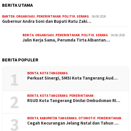
BERITA UTAMA
BANTEN
,
ORGANISASI
,
PEMERINTAHAN
,
POLITIK
,
SERANG
06/08/2026
Gubernur Andra Soni dan Bupati Ratu Zaki…
BERITA
,
ORGANISASI
,
PEMERINTAHAN
,
POLITIK
,
SERANG
04/08/2026
Jalin Kerja Sama, Perumda Tirta Albantan…
BERITA POPULER
1
BERITA
,
KOTA TANGERANG
Perkuat Sinergi, SMSI Kota Tangerang Aud…
2
BERITA
,
KOTA TANGERANG
,
PEMERINTAHAN
RSUD Kota Tangerang Dinilai Ombudsman RI…
3
BERITA
,
KABUPATEN TANGERANG
,
OTOMOTIF
,
PEMERINTAHAN
Cegah Kecurangan Jelang Natal dan Tahun …