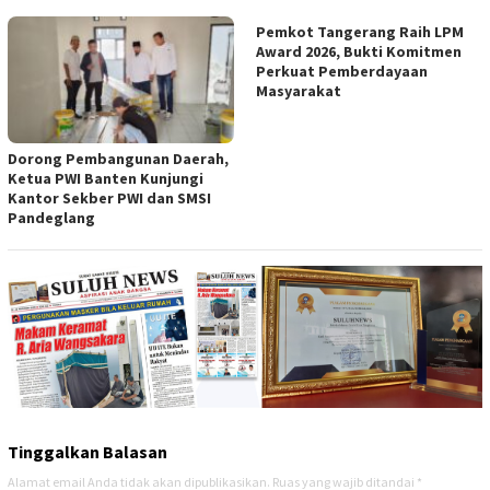
Pemkot Tangerang Raih LPM
Award 2026, Bukti Komitmen
Perkuat Pemberdayaan
Masyarakat
Dorong Pembangunan Daerah,
Ketua PWI Banten Kunjungi
Kantor Sekber PWI dan SMSI
Pandeglang
Tinggalkan Balasan
Alamat email Anda tidak akan dipublikasikan.
Ruas yang wajib ditandai
*