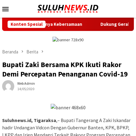
Loncat
Menu
ke
Mobile
konten
n Pentingnya Kebersamaan
Konten Spesial
Dukung Gerak Jalan Santai HUT
Beranda
Berita
Bupati Zaki Bersama KPK Ikuti Rakor
Demi Percepatan Penanganan Covid-19
Web Admin
14/05/2020
Suluhnews.id, Tigaraksa
,– Bupati Tangerang A Zaki Iskandar
hadir Undangan Vidcon Dengan Gubernur Banten, KPK, BPKP,
LKPP dan Irjen Mendagri Terkait Rakoor Program Percepatan