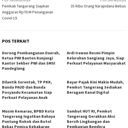
Navigasi
Pemkab Tangerang Siapkan
35 Ribu Orang Narapidana Bebas
pos
Anggaran Rp70 M Penanganan
Covid-19
POS TERKAIT
Dorong Pembangunan Daerah,
Ardi Irawan Resmi Pimpin
Ketua PWI Banten Kunjungi
Kelurahan Sangiang Jaya, Siap
Kantor Sekber PWI dan SMSI
Perkuat Pelayanan Masyarakat
Pandeglang
Dilantik Serentak, TP PKK,
Bayar Pajak Kini Makin Mudah,
Bunda PAUD dan Bunda
Pemkot Tangerang Sediakan
Posyandu Kecamatan Siap
Beragam Kanal Digital
Perkuat Pelayanan Anak
Musim Kemarau, BPBD Kota
Sambut HUT RI, Pemkot
Tangerang Ingatkan Bahaya
Tangerang Gerakkan Aksi
Puntung Rokok dan Botol
Bersih Lingkungan dan
Bekas Pemicu Kebakaran
Pembagian Bendera