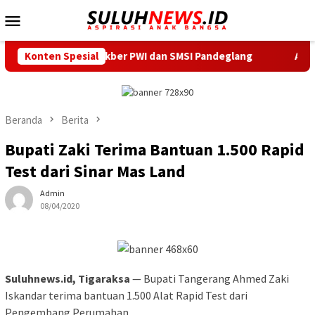
Loncat
Menu
ke
Mobile
konten
ntor Sekber PWI dan SMSI Pandeglang
Konten Spesial
Ardi Irawan Resmi
Beranda
Berita
Bupati Zaki Terima Bantuan 1.500 Rapid
Test dari Sinar Mas Land
Admin
08/04/2020
Suluhnews.id, Tigaraksa
— Bupati Tangerang Ahmed Zaki
Iskandar terima bantuan 1.500 Alat Rapid Test dari
Pengembang Perumahan