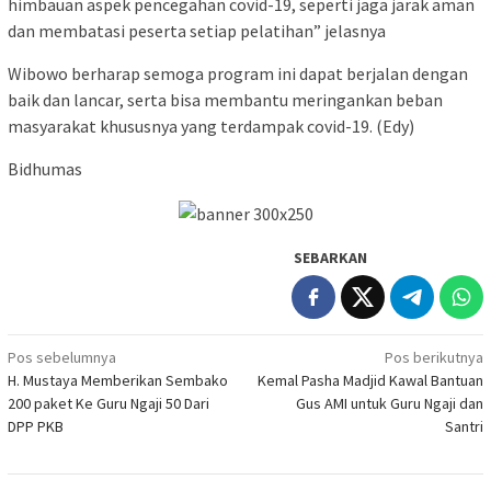
himbauan aspek pencegahan covid-19, seperti jaga jarak aman
dan membatasi peserta setiap pelatihan” jelasnya
Wibowo berharap semoga program ini dapat berjalan dengan
baik dan lancar, serta bisa membantu meringankan beban
masyarakat khususnya yang terdampak covid-19. (Edy)
Bidhumas
SEBARKAN
Navigasi
Pos sebelumnya
Pos berikutnya
H. Mustaya Memberikan Sembako
Kemal Pasha Madjid Kawal Bantuan
pos
200 paket Ke Guru Ngaji 50 Dari
Gus AMI untuk Guru Ngaji dan
DPP PKB
Santri