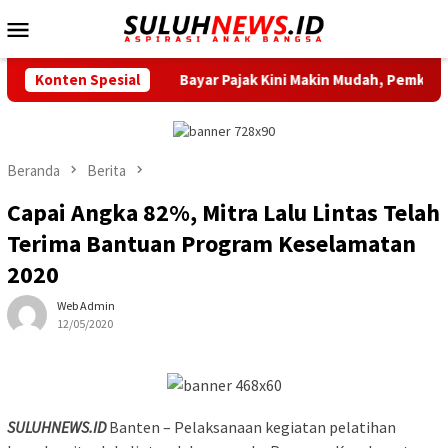
Loncat
Menu
ke
Mobile
konten
k
Konten Spesial
Bayar Pajak Kini Makin Mudah, Pemkot Tangerang Sedia
Beranda
Berita
Capai Angka 82%, Mitra Lalu Lintas Telah
Terima Bantuan Program Keselamatan
2020
Web Admin
12/05/2020
SULUHNEWS.ID
Banten – Pelaksanaan kegiatan pelatihan