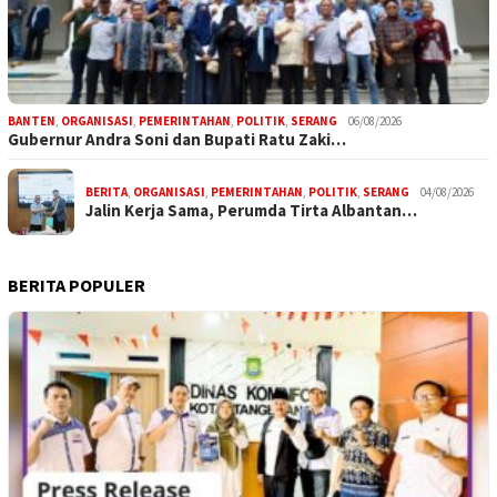
BANTEN
,
ORGANISASI
,
PEMERINTAHAN
,
POLITIK
,
SERANG
06/08/2026
Gubernur Andra Soni dan Bupati Ratu Zaki…
BERITA
,
ORGANISASI
,
PEMERINTAHAN
,
POLITIK
,
SERANG
04/08/2026
Jalin Kerja Sama, Perumda Tirta Albantan…
BERITA POPULER