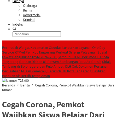
Lainnya
Olahraga
Bisnis
Advertorial
Kriminal
Indeks
Konten Spesial
Permudah Warga, Kecamatan Cibodas Luncurkan Layanan One Day
Service KTP-el
Pemkot Tangerang Perkuat Sinergi Pelayanan Sosial
Lewat Pengukuhan IPSM 2026–2031
Sambut HUT RI, Perumda TB Kota
Tangerang Berikan Diskon 81 Persen Sambungan Baru Air Bersih
Sidak
Tambang di Bojonegara dan Pulo Ampel, DLH Cek Dokumen Perizinan
Perusahaan
Musim Kemarau, Perumda TB Kota Tangerang Pastikan
Pasokan Air Bersih Tetap Aman
Beranda
Berita
Cegah Corona, Pemkot Wajibkan Siswa Belajar Dari
Rumah
Cegah Corona, Pemkot
Wajibkan Siswa Belajar Dari