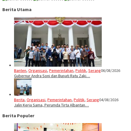
Berita Utama
Banten
,
Organisasi
,
Pemerintahan
,
Politik
,
Serang
06/08/2026
Gubernur Andra Soni dan Bupati Ratu Zaki…
Berita
,
Organisasi
,
Pemerintahan
,
Politik
,
Serang
04/08/2026
Jalin Kerja Sama, Perumda Tirta Albantan…
Berita Populer