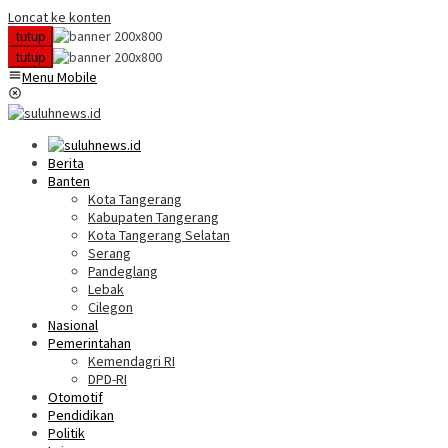
Loncat ke konten
tutup
tutup
Menu Mobile
Berita
Banten
Kota Tangerang
Kabupaten Tangerang
Kota Tangerang Selatan
Serang
Pandeglang
Lebak
Cilegon
Nasional
Pemerintahan
Kemendagri RI
DPD-RI
Otomotif
Pendidikan
Politik