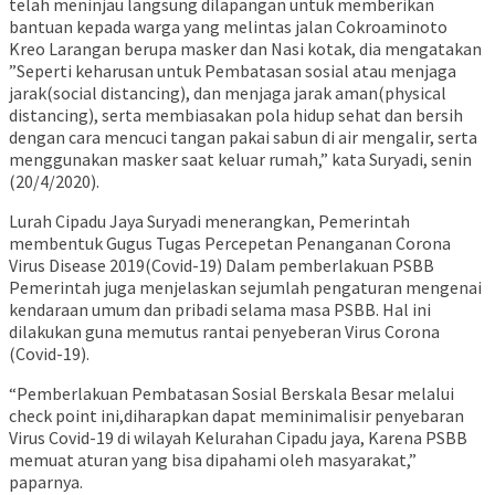
telah meninjau langsung dilapangan untuk memberikan
bantuan kepada warga yang melintas jalan Cokroaminoto
Kreo Larangan berupa masker dan Nasi kotak, dia mengatakan
”Seperti keharusan untuk Pembatasan sosial atau menjaga
jarak(social distancing), dan menjaga jarak aman(physical
distancing), serta membiasakan pola hidup sehat dan bersih
dengan cara mencuci tangan pakai sabun di air mengalir, serta
menggunakan masker saat keluar rumah,” kata Suryadi, senin
(20/4/2020).
Lurah Cipadu Jaya Suryadi menerangkan, Pemerintah
membentuk Gugus Tugas Percepetan Penanganan Corona
Virus Disease 2019(Covid-19) Dalam pemberlakuan PSBB
Pemerintah juga menjelaskan sejumlah pengaturan mengenai
kendaraan umum dan pribadi selama masa PSBB. Hal ini
dilakukan guna memutus rantai penyeberan Virus Corona
(Covid-19).
“Pemberlakuan Pembatasan Sosial Berskala Besar melalui
check point ini,diharapkan dapat meminimalisir penyebaran
Virus Covid-19 di wilayah Kelurahan Cipadu jaya, Karena PSBB
memuat aturan yang bisa dipahami oleh masyarakat,”
paparnya.