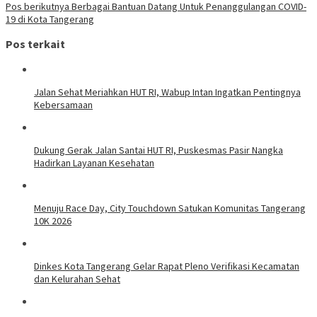
Pos berikutnya
Berbagai Bantuan Datang Untuk Penanggulangan COVID-
19 di Kota Tangerang
Pos terkait
Jalan Sehat Meriahkan HUT RI, Wabup Intan Ingatkan Pentingnya
Kebersamaan
Dukung Gerak Jalan Santai HUT RI, Puskesmas Pasir Nangka
Hadirkan Layanan Kesehatan
Menuju Race Day, City Touchdown Satukan Komunitas Tangerang
10K 2026
Dinkes Kota Tangerang Gelar Rapat Pleno Verifikasi Kecamatan
dan Kelurahan Sehat