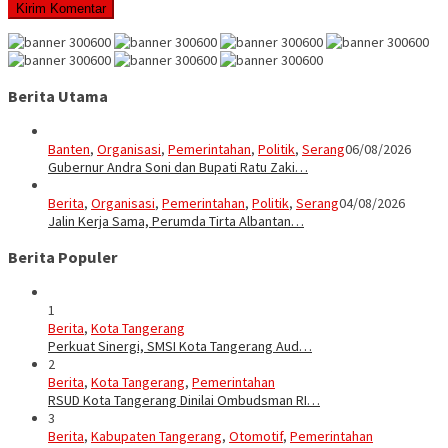
Berita Utama
Banten
,
Organisasi
,
Pemerintahan
,
Politik
,
Serang
06/08/2026
Gubernur Andra Soni dan Bupati Ratu Zaki…
Berita
,
Organisasi
,
Pemerintahan
,
Politik
,
Serang
04/08/2026
Jalin Kerja Sama, Perumda Tirta Albantan…
Berita Populer
1
Berita
,
Kota Tangerang
Perkuat Sinergi, SMSI Kota Tangerang Aud…
2
Berita
,
Kota Tangerang
,
Pemerintahan
RSUD Kota Tangerang Dinilai Ombudsman RI…
3
Berita
,
Kabupaten Tangerang
,
Otomotif
,
Pemerintahan