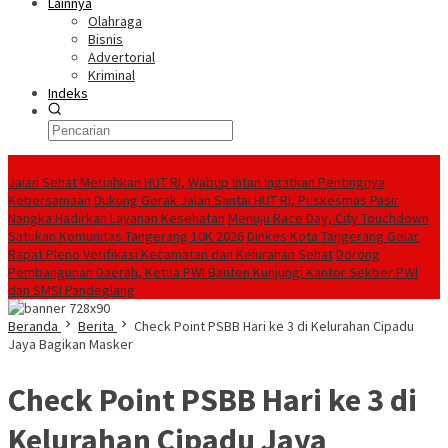
Lainnya
Olahraga
Bisnis
Advertorial
Kriminal
Indeks
Konten Spesial
Jalan Sehat Meriahkan HUT RI, Wabup Intan Ingatkan Pentingnya
Kebersamaan
Dukung Gerak Jalan Santai HUT RI, Puskesmas Pasir
Nangka Hadirkan Layanan Kesehatan
Menuju Race Day, City Touchdown
Satukan Komunitas Tangerang 10K 2026
Dinkes Kota Tangerang Gelar
Rapat Pleno Verifikasi Kecamatan dan Kelurahan Sehat
Dorong
Pembangunan Daerah, Ketua PWI Banten Kunjungi Kantor Sekber PWI
dan SMSI Pandeglang
Beranda
Berita
Check Point PSBB Hari ke 3 di Kelurahan Cipadu
Jaya Bagikan Masker
Check Point PSBB Hari ke 3 di
Kelurahan Cipadu Jaya