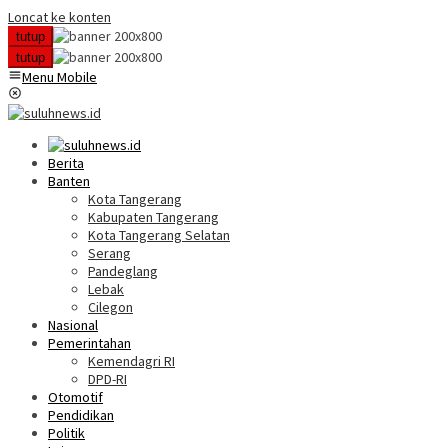
Loncat ke konten
tutup
tutup
Menu Mobile
Berita
Banten
Kota Tangerang
Kabupaten Tangerang
Kota Tangerang Selatan
Serang
Pandeglang
Lebak
Cilegon
Nasional
Pemerintahan
Kemendagri RI
DPD-RI
Otomotif
Pendidikan
Politik