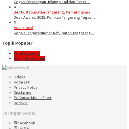
Cegah Kecurangan Jelang Natal dan Tahun …
4
Berita
,
Kabupaten Tangerang
,
Pemerintahan
Desa Awards 2025: Pemkab Tangerang Tegas…
5
Advertorial
Kepala Disporabudpar Kabupaten Tangerang…
Topik Populer
Kotatangerang
Pemkottangerang
Indeks
Kode Etik
Privacy Policy
Disclaimer
Pedoman Media Siber
Redaksi
Jaringan Social
Facebook
Twitter