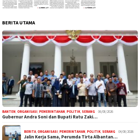
BERITA UTAMA
BANTEN
,
ORGANISASI
,
PEMERINTAHAN
,
POLITIK
,
SERANG
06/08/2026
Gubernur Andra Soni dan Bupati Ratu Zaki…
BERITA
,
ORGANISASI
,
PEMERINTAHAN
,
POLITIK
,
SERANG
04/08/2026
Jalin Kerja Sama, Perumda Tirta Albantan…