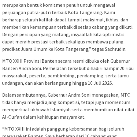
merupakan bentuk komitmen penuh untuk mengawal
perjuangan putra-putri terbaik Kota Tangerang. Kami
berharap seluruh kafilah dapat tampil maksimal, ikhlas, dan
memberikan kemampuan terbaik di setiap cabang yang diikuti.
Dengan persiapan yang matang, insyaallah kita optimistis
dapat meraih prestasi terbaik sekaligus membawa pulang
predikat Juara Umum ke Kota Tangerang,” tegas Sachrudin.
MTQ XXIII Provinsi Banten secara resmi dibuka oleh Gubernur
Banten Andra Soni. Perhelatan tersebut dihadiri hampir 20 ribu
masyarakat, peserta, pembimbing, pendamping, serta tamu
undangan, dan akan berlangsung hingga 10 Juli 2026.
Dalam sambutannya, Gubernur Andra Soni menegaskan, MTQ
tidak hanya menjadi ajang kompetisi, tetapi juga momentum
memperkuat ukhuwah Islamiyah serta membumikan nilai-nilai
Al-Qur’an dalam kehidupan masyarakat.
“MTQ XXIII ini adalah panggung kebersamaan bagi seluruh
masyarakat Banten. Saya berharap dari 10 cabang yang