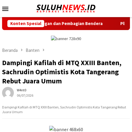
Loncat
Menu
ke
Mobile
konten
ingkungan dan Pembagian Bendera
Konten Spesial
Plh. Kapolres Metro 
Beranda
Banten
Dampingi Kafilah di MTQ XXIII Banten,
Sachrudin Optimistis Kota Tangerang
Rebut Juara Umum
W4nt0
06/07/2026
Dampingi Kafilah di MTQ XXIII Banten, Sachrudin Optimistis Kota Tangerang Rebut
Juara Umum