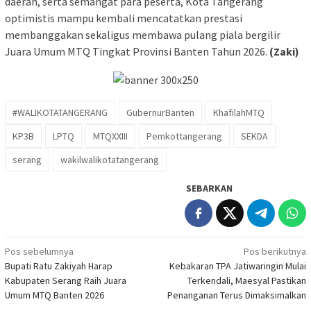
daerah, serta semangat para peserta, Kota Tangerang
optimistis mampu kembali mencatatkan prestasi
membanggakan sekaligus membawa pulang piala bergilir
Juara Umum MTQ Tingkat Provinsi Banten Tahun 2026.
(Zaki)
#WALIKOTATANGERANG
GubernurBanten
KhafilahMTQ
KP3B
LPTQ
MTQXXIII
Pemkottangerang
SEKDA
serang
wakilwalikotatangerang
SEBARKAN
Navigasi
Pos sebelumnya
Pos berikutnya
Bupati Ratu Zakiyah Harap
Kebakaran TPA Jatiwaringin Mulai
pos
Kabupaten Serang Raih Juara
Terkendali, Maesyal Pastikan
Umum MTQ Banten 2026
Penanganan Terus Dimaksimalkan