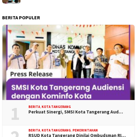
BERITA POPULER
1
BERITA
,
KOTA TANGERANG
Perkuat Sinergi, SMSI Kota Tangerang Aud…
2
BERITA
,
KOTA TANGERANG
,
PEMERINTAHAN
RSUD Kota Tangerang Dinilai Ombudsman RI…