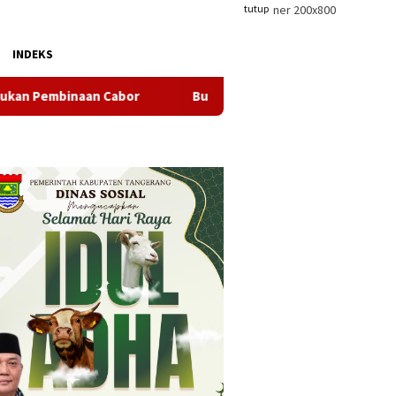
tutup
INDEKS
abor
Bupati Serang Lepas 20 Peserta Pendidikan Kaligraf