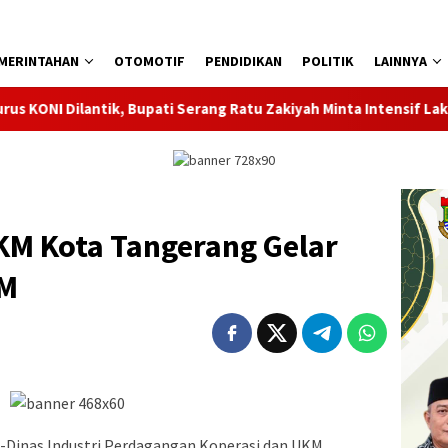
MERINTAHAN
OTOMOTIF
PENDIDIKAN
POLITIK
LAINNYA
Bupati Serang Ratu Zakiyah Minta Intensif Lakukan Pembinaan C
KM Kota Tangerang Gelar
KM
-Dinas Industri Perdagangan Koperasi dan UKM