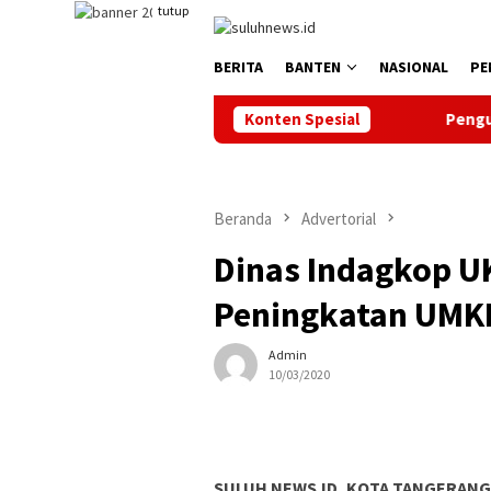
Loncat
tutup
ke
konten
BERITA
BANTEN
NASIONAL
PE
Konten Spesial
Pengurus KONI Dilantik, 
Beranda
Advertorial
Dinas Indagkop U
Peningkatan UM
Admin
10/03/2020
SULUH NEWS.ID, KOTA TANGERANG