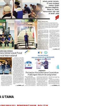
A UTAMA
,
ORGANISASI
,
PEMERINTAHAN
,
POLITIK
,