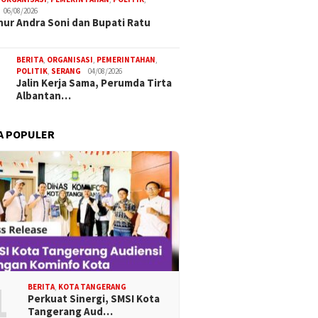
06/08/2026
ur Andra Soni dan Bupati Ratu
BERITA
,
ORGANISASI
,
PEMERINTAHAN
,
POLITIK
,
SERANG
04/08/2026
Jalin Kerja Sama, Perumda Tirta
Albantan…
A POPULER
1
BERITA
,
KOTA TANGERANG
Perkuat Sinergi, SMSI Kota
Tangerang Aud…