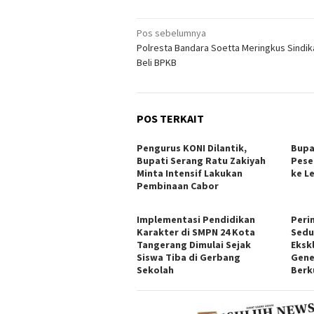
Navigasi
Pos sebelumnya
Polresta Bandara Soetta Meringkus Sindika
pos
Beli BPKB
POS TERKAIT
Pengurus KONI Dilantik,
Bupa
Bupati Serang Ratu Zakiyah
Pese
Minta Intensif Lakukan
ke L
Pembinaan Cabor
Implementasi Pendidikan
Peri
Karakter di SMPN 24 Kota
Sedu
Tangerang Dimulai Sejak
Ekskl
Siswa Tiba di Gerbang
Gene
Sekolah
Berk