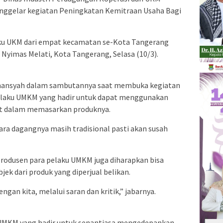
ggelar kegiatan Peningkatan Kemitraan Usaha Bagi
laku UKM dari empat kecamatan se-Kota Tangerang
 Nyimas Melati, Kota Tangerang, Selasa (10/3).
ismansyah dalam sambutannya saat membuka kegiatan
pelaku UMKM yang hadir untuk dapat menggunakan
pat dalam memasarkan produknya.
cara dagangnya masih tradisional pasti akan susah
i produsen para pelaku UMKM juga diharapkan bisa
k dari produk yang diperjual belikan.
gan kita, melalui saran dan kritik,” jabarnya.
 UMKM yang hadir untuk senantiasa mengedepankan