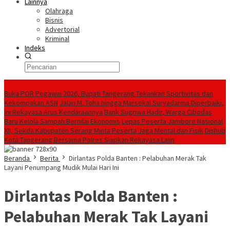
Lainnya
Olahraga
Bisnis
Advertorial
Kriminal
Indeks
Konten Spesial
Buka POR Pegawai 2026, Bupati Tangerang Tekankan Sportivitas dan
Kekompakan ASN
Jalan M. Toha hingga Marsekal Suryadarma Diperbaiki,
Ini Rekayasa Arus Kendaraannya
Bank Sugriwa Hadir, Warga Cibodas
Baru Kelola Sampah Bernilai Ekonomis
Lepas Peserta Jambore Nasional
XII, Sekda Kabupaten Serang Minta Peserta Jaga Mental dan Fisik
Dishub
Kota Tangerang Bersama Polres Siapkan Rekayasa Lalin
Beranda
Berita
Dirlantas Polda Banten : Pelabuhan Merak Tak
Layani Penumpang Mudik Mulai Hari Ini
Dirlantas Polda Banten :
Pelabuhan Merak Tak Layani