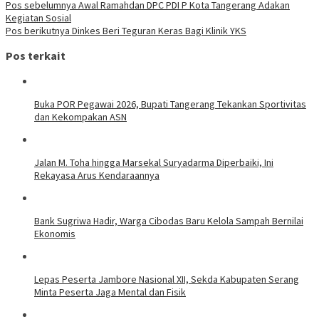
Pos sebelumnya
Awal Ramahdan DPC PDI P Kota Tangerang Adakan
Kegiatan Sosial
Pos berikutnya
Dinkes Beri Teguran Keras Bagi Klinik YKS
Pos terkait
Buka POR Pegawai 2026, Bupati Tangerang Tekankan Sportivitas
dan Kekompakan ASN
Jalan M. Toha hingga Marsekal Suryadarma Diperbaiki, Ini
Rekayasa Arus Kendaraannya
Bank Sugriwa Hadir, Warga Cibodas Baru Kelola Sampah Bernilai
Ekonomis
Lepas Peserta Jambore Nasional XII, Sekda Kabupaten Serang
Minta Peserta Jaga Mental dan Fisik