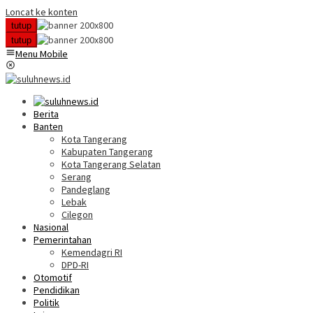
Loncat ke konten
tutup
tutup
Menu Mobile
Berita
Banten
Kota Tangerang
Kabupaten Tangerang
Kota Tangerang Selatan
Serang
Pandeglang
Lebak
Cilegon
Nasional
Pemerintahan
Kemendagri RI
DPD-RI
Otomotif
Pendidikan
Politik