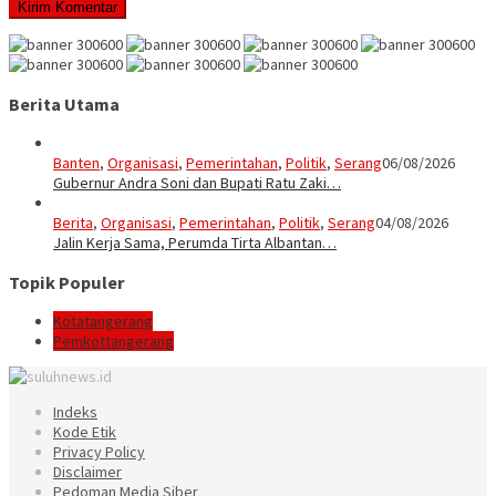
Berita Utama
Banten
,
Organisasi
,
Pemerintahan
,
Politik
,
Serang
06/08/2026
Gubernur Andra Soni dan Bupati Ratu Zaki…
Berita
,
Organisasi
,
Pemerintahan
,
Politik
,
Serang
04/08/2026
Jalin Kerja Sama, Perumda Tirta Albantan…
Topik Populer
Kotatangerang
Pemkottangerang
Indeks
Kode Etik
Privacy Policy
Disclaimer
Pedoman Media Siber