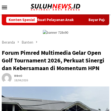
Loncat
Menu
ke
Mobile
konten
rkuat Pelayanan Anak
Konten Spesial
Bayar Pajak Kini Makin Mudah, Pe
Beranda
Banten
Forum Pimred Multimedia Gelar Open
Golf Tournament 2026, Perkuat Sinergi
dan Kebersamaan di Momentum HPN
W4nt0
18/04/2026