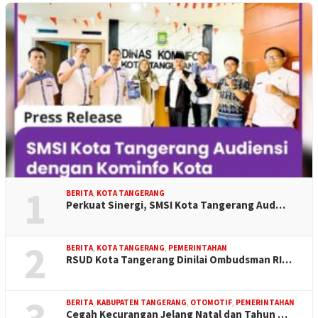
1
BERITA
,
KOTA TANGERANG
Perkuat Sinergi, SMSI Kota Tangerang Aud…
2
BERITA
,
KOTA TANGERANG
,
PEMERINTAHAN
RSUD Kota Tangerang Dinilai Ombudsman RI…
3
BERITA
,
KABUPATEN TANGERANG
,
OTOMOTIF
,
PEMERINTAHAN
Cegah Kecurangan Jelang Natal dan Tahun …