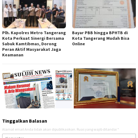
Plh. Kapolres Metro Tangerang
Bayar PBB hingga BPHTB di
Kota Perkuat Sinergi Bersama
Kota Tangerang Mudah Bisa
Sabuk Kamtibmas, Dorong
Online
Peran Aktif Masyarakat Jaga
Keamanan
Tinggalkan Balasan
Alamat email Anda tidak akan dipublikasikan.
Ruas yang wajib ditandai
*