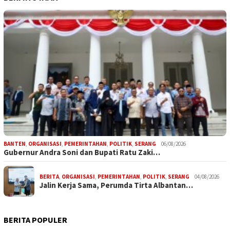
BANTEN
,
ORGANISASI
,
PEMERINTAHAN
,
POLITIK
,
SERANG
06/08/2026
Gubernur Andra Soni dan Bupati Ratu Zaki…
BERITA
,
ORGANISASI
,
PEMERINTAHAN
,
POLITIK
,
SERANG
04/08/2026
Jalin Kerja Sama, Perumda Tirta Albantan…
BERITA POPULER