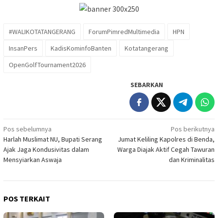
#WALIKOTATANGERANG
ForumPimredMultimedia
HPN
InsanPers
KadisKominfoBanten
Kotatangerang
OpenGolfTournament2026
SEBARKAN
Navigasi
Pos sebelumnya
Pos berikutnya
Harlah Muslimat NU, Bupati Serang
Jumat Keliling Kapolres di Benda,
pos
Ajak Jaga Kondusivitas dalam
Warga Diajak Aktif Cegah Tawuran
Mensyiarkan Aswaja
dan Kriminalitas
POS TERKAIT