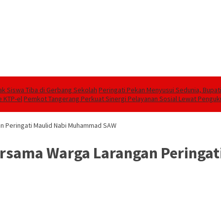
ak Siswa Tiba di Gerbang Sekolah
Peringati Pekan Menyusui Sedunia, Bupati 
 KTP-el
Pemkot Tangerang Perkuat Sinergi Pelayanan Sosial Lewat Pengu
an Peringati Maulid Nabi Muhammad SAW
ersama Warga Larangan Peringa