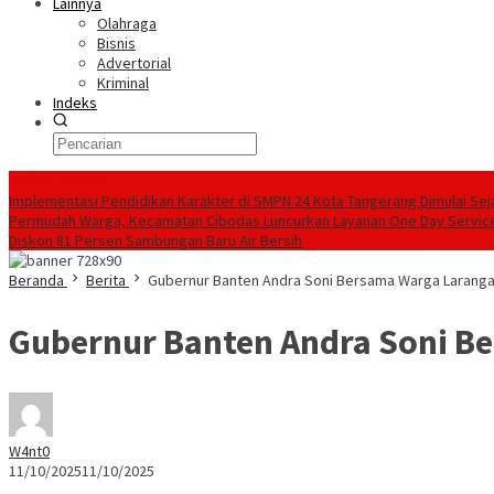
Lainnya
Olahraga
Bisnis
Advertorial
Kriminal
Indeks
Konten Spesial
Implementasi Pendidikan Karakter di SMPN 24 Kota Tangerang Dimulai Sej
Permudah Warga, Kecamatan Cibodas Luncurkan Layanan One Day Service
Diskon 81 Persen Sambungan Baru Air Bersih
Beranda
Berita
Gubernur Banten Andra Soni Bersama Warga Larang
Gubernur Banten Andra Soni B
W4nt0
11/10/2025
11/10/2025