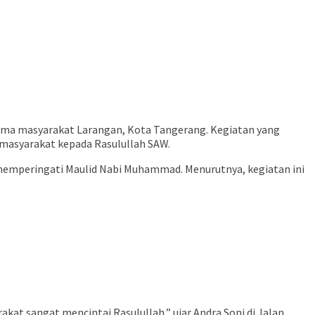
ama masyarakat Larangan, Kota Tangerang. Kegiatan yang
 masyarakat kepada Rasulullah SAW.
memperingati Maulid Nabi Muhammad. Menurutnya, kegiatan ini
akat sangat mencintai Rasulullah,” ujar Andra Soni di Jalan