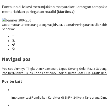
Pantauan di lokasi menunjukkan masyarakat Larangan tampak an
memeriahkan peringatan maulid.
(Martinus)
GubernurBanten
Kotatangerang
MasjidAl-Muddatstir
PeringatanMaulidNab
Sebarkan
Navigasi pos
Pos sebelumnya
Tingkatkan Keamanan, Lapas Serang Gelar Razia Gabung
Pos berikutnya
TikTok Food Fest 2025 Hadir di Hutan Kota GBK, Gratis un
Pos terkait
Implementasi Pendidikan Karakter di SMPN 24 Kota Tangerang Dimul