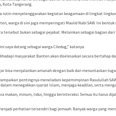
n, Kota Tangerang.
a rutin menyelenggarakan kegiatan keagamaan di tingkat lingku
anten, warga di sini juga memperingati Maulid Nabi SAW. Ini bent
ra tersebut bukan sebagai pejabat. Melainkan sebagai bagian da
ni saya datang sebagai warga Ciledug,” katanya.
ihadapi masyarakat Banten akan diselesaikan secara bertahap d
gar bisa menjalankan amanah dengan baik dan menuntaskan tugas
nyampaikan pentingnya meneladani kepemimpinan Rasulullah SAW 
alam menegakkan syariat Islam, menjaga keadilan, serta mengatu
ara makan, minum, tidur, hingga berinteraksi. Semua itu harus d
enjadi perhatian tersendiri bagi jemaah. Banyak warga yang men