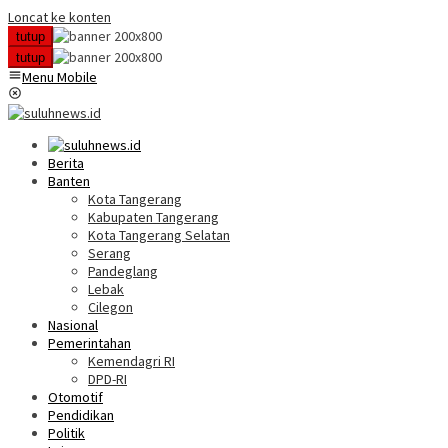
Loncat ke konten
tutup
tutup
Menu Mobile
Berita
Banten
Kota Tangerang
Kabupaten Tangerang
Kota Tangerang Selatan
Serang
Pandeglang
Lebak
Cilegon
Nasional
Pemerintahan
Kemendagri RI
DPD-RI
Otomotif
Pendidikan
Politik