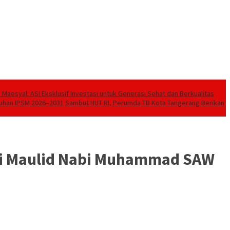
Maesyal: ASI Eksklusif Investasi untuk Generasi Sehat dan Berkualitas
kuhan IPSM 2026–2031
Sambut HUT RI, Perumda TB Kota Tangerang Berikan
ti Maulid Nabi Muhammad SAW