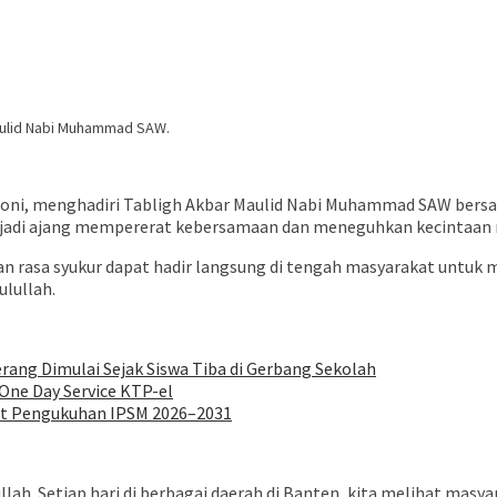
aulid Nabi Muhammad SAW.
Soni, menghadiri Tabligh Akbar Maulid Nabi Muhammad SAW bers
menjadi ajang mempererat kebersamaan dan meneguhkan kecintaan
 rasa syukur dapat hadir langsung di tengah masyarakat untuk 
lullah.
ang Dimulai Sejak Siswa Tiba di Gerbang Sekolah
ne Day Service KTP-el
at Pengukuhan IPSM 2026–2031
h. Setiap hari di berbagai daerah di Banten, kita melihat masyar