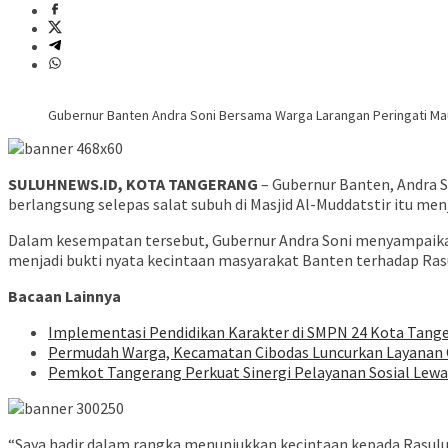
Gubernur Banten Andra Soni Bersama Warga Larangan Peringati M
SULUHNEWS.ID, KOTA TANGERANG
– Gubernur Banten, Andra 
berlangsung selepas salat subuh di Masjid Al-Muddatstir itu 
Dalam kesempatan tersebut, Gubernur Andra Soni menyampaikan
menjadi bukti nyata kecintaan masyarakat Banten terhadap Rasu
Bacaan Lainnya
Implementasi Pendidikan Karakter di SMPN 24 Kota Tanger
Permudah Warga, Kecamatan Cibodas Luncurkan Layanan O
Pemkot Tangerang Perkuat Sinergi Pelayanan Sosial Lew
“Saya hadir dalam rangka menunjukkan kecintaan kepada Rasululla