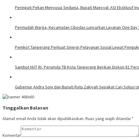
Peringati Pekan Menyusui Sedunia, Bupati Maesyal: ASI Eksklusif In
Permudah Warga, Kecamatan Cibodas Luncurkan Layanan One Day S
Pemkot Tangerang Perkuat Sinergi Pelayanan Sosial Lewat Pengu
Sambut HUT RI, Perumda TB Kota Tangerang Berikan Diskon 81 Per
Gubernur Andra Soni dan Bupati Ratu Zakiyah Sepakat Cari Solusi
Tinggalkan Balasan
Alamat email Anda tidak akan dipublikasikan.
Ruas yang wajib ditandai
*
Komentar