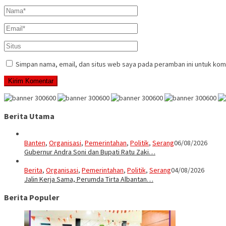
Simpan nama, email, dan situs web saya pada peramban ini untuk kom
Berita Utama
Banten
,
Organisasi
,
Pemerintahan
,
Politik
,
Serang
06/08/2026
Gubernur Andra Soni dan Bupati Ratu Zaki…
Berita
,
Organisasi
,
Pemerintahan
,
Politik
,
Serang
04/08/2026
Jalin Kerja Sama, Perumda Tirta Albantan…
Berita Populer