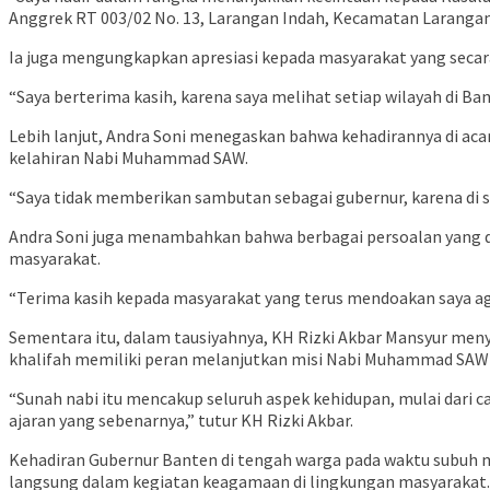
Anggrek RT 003/02 No. 13, Larangan Indah, Kecamatan Laranga
Ia juga mengungkapkan apresiasi kepada masyarakat yang secar
“Saya berterima kasih, karena saya melihat setiap wilayah di B
Lebih lanjut, Andra Soni menegaskan bahwa kehadirannya di aca
kelahiran Nabi Muhammad SAW.
“Saya tidak memberikan sambutan sebagai gubernur, karena di si
Andra Soni juga menambahkan bahwa berbagai persoalan yang d
masyarakat.
“Terima kasih kepada masyarakat yang terus mendoakan saya a
Sementara itu, dalam tausiyahnya, KH Rizki Akbar Mansyur me
khalifah memiliki peran melanjutkan misi Nabi Muhammad SAW d
“Sunah nabi itu mencakup seluruh aspek kehidupan, mulai dari c
ajaran yang sebenarnya,” tutur KH Rizki Akbar.
Kehadiran Gubernur Banten di tengah warga pada waktu subuh m
langsung dalam kegiatan keagamaan di lingkungan masyarakat.