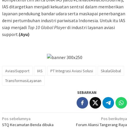
IAS ditargetkan menjadi kekuatan sentral dalam memberikan
layanan pendukung bandar udara serta maskapai penerbangan
demi pertumbuhan industri pariwisata Indonesia. Untuk itu IAS
siap menjadi
Top 10 Global Player
di industri layanan aviasi
support.
(Ayu)
AviasiSupport
IAS
PT Integrasi Aviasi Solusi
SkalaGlobal
TransformasiLayanan
SEBARKAN
Navigasi
Pos sebelumnya
Pos berikutnya
STQ Kecamatan Benda dibuka
Forum Aliansi Tangerang Raya
pos