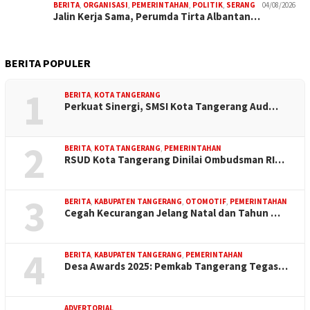
BERITA
,
ORGANISASI
,
PEMERINTAHAN
,
POLITIK
,
SERANG
04/08/2026
Jalin Kerja Sama, Perumda Tirta Albantan…
BERITA POPULER
1
BERITA
,
KOTA TANGERANG
Perkuat Sinergi, SMSI Kota Tangerang Aud…
2
BERITA
,
KOTA TANGERANG
,
PEMERINTAHAN
RSUD Kota Tangerang Dinilai Ombudsman RI…
3
BERITA
,
KABUPATEN TANGERANG
,
OTOMOTIF
,
PEMERINTAHAN
Cegah Kecurangan Jelang Natal dan Tahun …
4
BERITA
,
KABUPATEN TANGERANG
,
PEMERINTAHAN
Desa Awards 2025: Pemkab Tangerang Tegas…
ADVERTORIAL