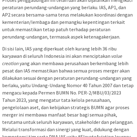
Proses penggabungan ini telah dan akan dijalankan mengikuti
peraturan perundang-undangan yang berlaku. IAS, AP1, dan
AP2 secara bersama-sama terus melakukan koordinasi dengan
kementerian/lembaga dan pemangku kepentingan terkait
untuk memastikan tetap patuh terhadap peraturan
perundang-undangan, termasuk aspek ketenagakerjaan.
Di sisi lain, IAS yang diperkuat oleh kurang lebih 36 ribu
karyawan di seluruh Indonesia ini akan menciptakan
value
creation
yang akan membawa perusahaan berkembang lebih
pesat dan IAS memastikan bahwa semua proses merger akan
dilakukan sesuai dengan peraturan perundang-undangan yang
berlaku, yaitu Undang-Undang Nomor 40 Tahun 2007 dan tetap
mengacu kepada Permen BUMN No. PER-2/MBU/03/2023
Tahun 2023, yang mengatur tata kelola perusahaan,
pengelolaan aset, dan kebijakan strategis BUMN agar proses
merger ini membawa manfaat besar bagi semua pihak,
terutama untuk seluruh karyawan, stakeholder dan pelanggan.
Melalui transformasi dan sinergi yang kuat, didukung dengan
kompetensi tim serta DNA IAS yaitu #ElevateAviationJourney,