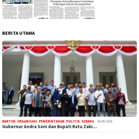
BERITA UTAMA
BANTEN
,
ORGANISASI
,
PEMERINTAHAN
,
POLITIK
,
SERANG
06/08/2026
Gubernur Andra Soni dan Bupati Ratu Zaki…