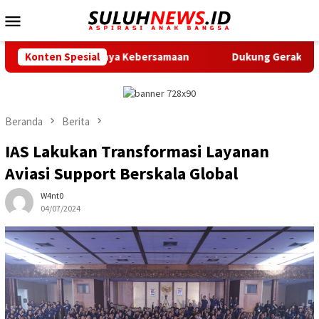
Loncat
Menu
ke
Mobile
konten
entingnya Kebersamaan
Konten Spesial
Dukung Gerak Jalan Santai HUT RI
Beranda
Berita
IAS Lakukan Transformasi Layanan
Aviasi Support Berskala Global
W4nt0
04/07/2024