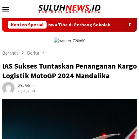
Loncat
Menu
ke
Mobile
konten
ejak Siswa Tiba di Gerbang Sekolah
Konten Spesial
Peringati Pekan Meny
Beranda
Berita
IAS Sukses Tuntaskan Penanganan Kargo
Logistik MotoGP 2024 Mandalika
Web Admin
26/09/2024