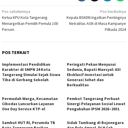
Navigasi
Pos sebelumnya
Pos berikutnya
Ketua KPU Kota Tangerang
Kepala BSKDN Ingatkan Pentingnya
pos
Menargetkan Pemilih Pemula 100
Netralitas ASN di Masa Kampanye
Persen
Pilkada 2024
POS TERKAIT
Implementasi Pendidikan
Peringati Pekan Menyusui
Karakter di SMPN 24 Kota
Sedunia, Bupati Maesyal: ASI
Tangerang Dimulai Sejak Siswa
Eksklusif Investasi untuk
Tiba di Gerbang Sekolah
Generasi Sehat dan
Berkualitas
Permudah Warga, Kecamatan
Pemkot Tangerang Perkuat
Cibodas Luncurkan Layanan
Sinergi Pelayanan Sosial Lewat
One Day Service KTP-el
Pengukuhan IPSM 2026–2031
Sambut HUT RI, Perumda TB
Sidak Tambang di Bojonegara
Kota Tangerang Berikan
dan Pulo Ampel, DLH Cek