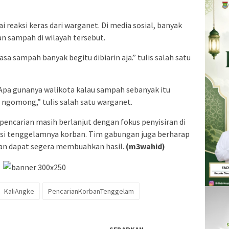
i reaksi keras dari warganet. Di media sosial, banyak
n sampah di wilayah tersebut.
sa sampah banyak begitu dibiarin aja.” tulis salah satu
“Apa gunanya walikota kalau sampah sebanyak itu
a ngomong,” tulis salah satu warganet.
s pencarian masih berlanjut dengan fokus penyisiran di
okasi tenggelamnya korban. Tim gabungan juga berharap
ian dapat segera membuahkan hasil.
(m3wahid)
KaliAngke
PencarianKorbanTenggelam