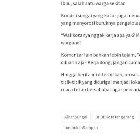
Ibnu, salah satu warga sekitar.
Kondisi sungai yang kotor juga menua
yang menyoroti buruknya pengelolaa
“Walikotanya nggak kerja apa yak? Ma
warganet.
Komentar lain bahkan lebih tajam, 
dibiarin aja? Kerja dong, jangan cum
Hingga berita ini diterbitkan, prose
titik-titik yang dicurigai menjadi l
cuaca tetap bersahabat agar pencar
AliranSungai
BPBDKotaTangerang
tumpukanSampah