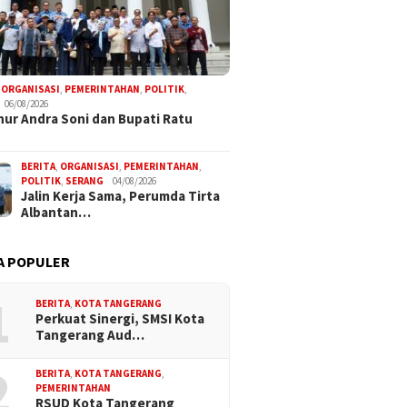
,
ORGANISASI
,
PEMERINTAHAN
,
POLITIK
,
06/08/2026
ur Andra Soni dan Bupati Ratu
BERITA
,
ORGANISASI
,
PEMERINTAHAN
,
POLITIK
,
SERANG
04/08/2026
Jalin Kerja Sama, Perumda Tirta
Albantan…
A POPULER
1
BERITA
,
KOTA TANGERANG
Perkuat Sinergi, SMSI Kota
Tangerang Aud…
2
BERITA
,
KOTA TANGERANG
,
PEMERINTAHAN
RSUD Kota Tangerang