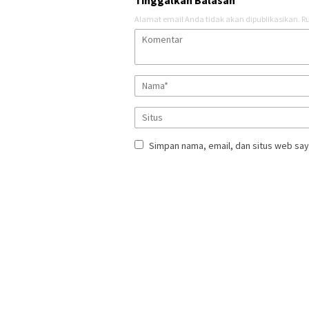
Tinggalkan Balasan
Alamat email Anda tidak akan dipublikasikan.
Ru
Simpan nama, email, dan situs web say