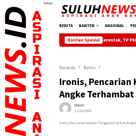
Loncat
tutup
ke
konten
BERITA
BANTEN
NASIONAL
PE
Dilantik Serentak, TP PKK, Bunda PAUD dan Bunda
Konten Spesial
Beranda
Berita
Ironis, Pencarian
Angke Terhambat
W4nt0
21/10/2025
Ironis, Pencarian Korban Tenggelam di Kali An