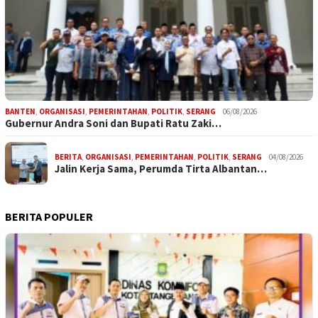
BANTEN
,
ORGANISASI
,
PEMERINTAHAN
,
POLITIK
,
SERANG
06/08/2026
Gubernur Andra Soni dan Bupati Ratu Zaki…
BERITA
,
ORGANISASI
,
PEMERINTAHAN
,
POLITIK
,
SERANG
04/08/2026
Jalin Kerja Sama, Perumda Tirta Albantan…
BERITA POPULER