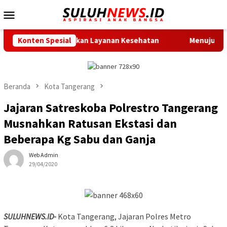
Loncat
Menu
ke
Mobile
konten
a Hadirkan Layanan Kesehatan
Konten Spesial
Menuju Race Day, City To
Beranda
Kota Tangerang
Jajaran Satreskoba Polrestro Tangerang
Musnahkan Ratusan Ekstasi dan
Beberapa Kg Sabu dan Ganja
Web Admin
29/04/2020
SULUHNEWS.ID-
Kota Tangerang, Jajaran Polres Metro