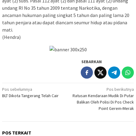
ayat (2) subs. Pasal 112 ayat (2) dan pasal 111 ayat (2) undang
undang RI No 35 tahun 2009 tentang Narkotika, dengan
ancaman hukuman paling singkat 5 tahun dan paling lama 20
tahun penjara atau dapat diancam seumur hidup atau pidana
mati.
(Hendra)
SEBARKAN
Navigasi
Pos sebelumnya
Pos berikutnya
BLT Dikota Tangerang Telah Cair
Ratusan Kendaraan Mudik Di Putar
pos
Balikan Oleh Polisi Di Pos Check
Point Gerem-Merak
POS TERKAIT