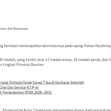
Bonus dan Beasiswa
g kembali menunjukkan dominasinya pada ajang Pekan Paralimpi
i 30 medali, yang terdiri atas 17 medali emas, 10 medali perak, d
as tingkat Provinsi Banten.
ang Dimulai Sejak Siswa Tiba di Gerbang Sekolah
ne Day Service KTP-el
at Pengukuhan IPSM 2026–2031
let, Pemerintah Kota Tangerang menyiapkan bonus bagi seluruh p