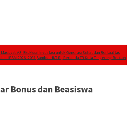
Maesyal: ASI Eksklusif Investasi untuk Generasi Sehat dan Berkualitas
kuhan IPSM 2026–2031
Sambut HUT RI, Perumda TB Kota Tangerang Berikan
jar Bonus dan Beasiswa