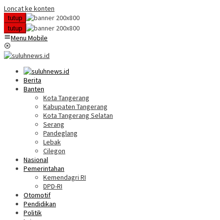
Loncat ke konten
tutup
tutup
Menu Mobile
Berita
Banten
Kota Tangerang
Kabupaten Tangerang
Kota Tangerang Selatan
Serang
Pandeglang
Lebak
Cilegon
Nasional
Pemerintahan
Kemendagri RI
DPD-RI
Otomotif
Pendidikan
Politik