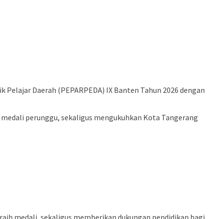
k Pelajar Daerah (PEPARPEDA) IX Banten Tahun 2026 dengan
an 3 medali perunggu, sekaligus mengukuhkan Kota Tangerang
eraih medali, sekaligus memberikan dukungan pendidikan bagi