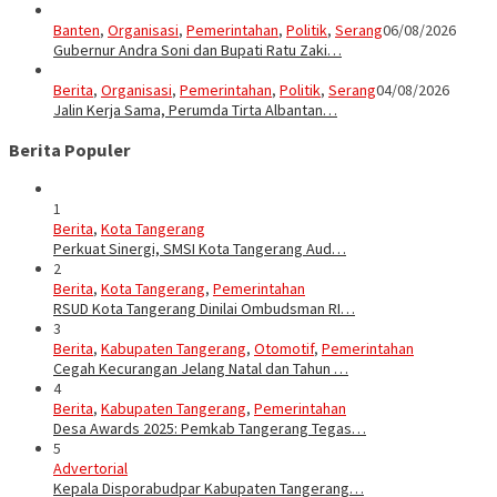
Banten
,
Organisasi
,
Pemerintahan
,
Politik
,
Serang
06/08/2026
Gubernur Andra Soni dan Bupati Ratu Zaki…
Berita
,
Organisasi
,
Pemerintahan
,
Politik
,
Serang
04/08/2026
Jalin Kerja Sama, Perumda Tirta Albantan…
Berita Populer
1
Berita
,
Kota Tangerang
Perkuat Sinergi, SMSI Kota Tangerang Aud…
2
Berita
,
Kota Tangerang
,
Pemerintahan
RSUD Kota Tangerang Dinilai Ombudsman RI…
3
Berita
,
Kabupaten Tangerang
,
Otomotif
,
Pemerintahan
Cegah Kecurangan Jelang Natal dan Tahun …
4
Berita
,
Kabupaten Tangerang
,
Pemerintahan
Desa Awards 2025: Pemkab Tangerang Tegas…
5
Advertorial
Kepala Disporabudpar Kabupaten Tangerang…