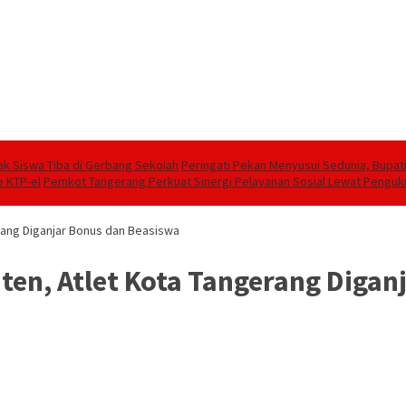
ak Siswa Tiba di Gerbang Sekolah
Peringati Pekan Menyusui Sedunia, Bupati 
 KTP-el
Pemkot Tangerang Perkuat Sinergi Pelayanan Sosial Lewat Pengu
ang Diganjar Bonus dan Beasiswa
n, Atlet Kota Tangerang Digan