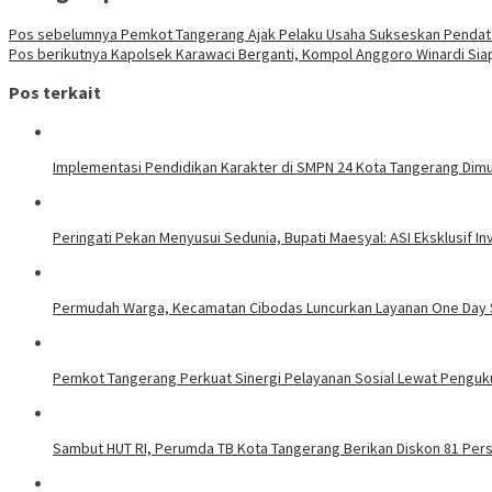
Pos sebelumnya
Pemkot Tangerang Ajak Pelaku Usaha Sukseskan Pendat
Pos berikutnya
Kapolsek Karawaci Berganti, Kompol Anggoro Winardi Sia
Pos terkait
Implementasi Pendidikan Karakter di SMPN 24 Kota Tangerang Dimul
Peringati Pekan Menyusui Sedunia, Bupati Maesyal: ASI Eksklusif In
Permudah Warga, Kecamatan Cibodas Luncurkan Layanan One Day S
Pemkot Tangerang Perkuat Sinergi Pelayanan Sosial Lewat Pengu
Sambut HUT RI, Perumda TB Kota Tangerang Berikan Diskon 81 Per