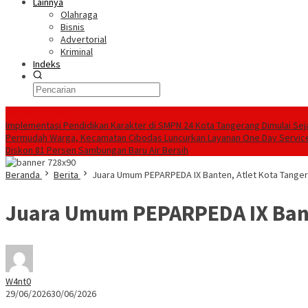
Lainnya
Olahraga
Bisnis
Advertorial
Kriminal
Indeks
Konten Spesial
Implementasi Pendidikan Karakter di SMPN 24 Kota Tangerang Dimulai Sej
Permudah Warga, Kecamatan Cibodas Luncurkan Layanan One Day Service
Diskon 81 Persen Sambungan Baru Air Bersih
Beranda
Berita
Juara Umum PEPARPEDA IX Banten, Atlet Kota Tanger
Juara Umum PEPARPEDA IX Bante
W4nt0
29/06/2026
30/06/2026