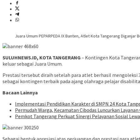
Juara Umum PEPARPEDA IX Banten, Atlet Kota Tangerang Diganjar 
SULUHNEWS.ID, KOTA TANGERANG
– Kontingen Kota Tangeran
keluar sebagai Juara Umum.
Prestasi tersebut diraih setelah para atlet berhasil mengoleks
sebagai kontingen terbaik pada ajang olahraga pelajar disabilit
Bacaan Lainnya
Implementasi Pendidikan Karakter di SMPN 24 Kota Tanger
Permudah Warga, Kecamatan Cibodas Luncurkan Layanan O
Pemkot Tangerang Perkuat Sinergi Pelayanan Sosial Lew
Sebagai bentuk apresiasi atas perjuangan dan prestasi para at