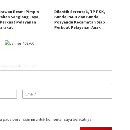
 Irawan Resmi Pimpin
Dilantik Serentak, TP PKK,
rahan Sangiang Jaya,
Bunda PAUD dan Bunda
 Perkuat Pelayanan
Posyandu Kecamatan Siap
arakat
Perkuat Pelayanan Anak
as yang wajib ditandai
*
a pada peramban ini untuk komentar saya berikutnya.