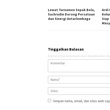
Lewat Turnamen Sepak Bola,
Ardi
Sachrudin Dorong Persatuan
Kelu
dan Sinergi Antarlembaga
Siap
Masy
Tinggalkan Balasan
Alamat email Anda tidak akan dipublikasikan.
Ru
Simpan nama, email, dan situs web say