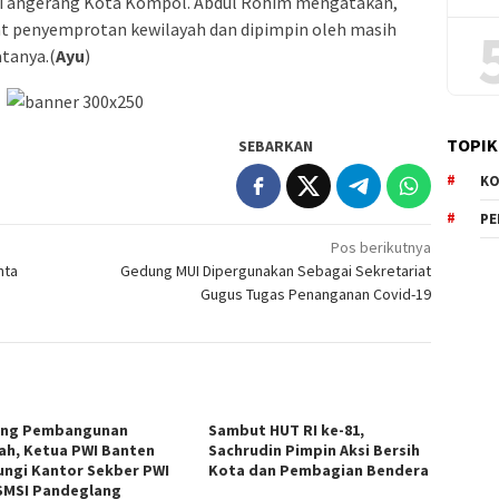
 Tangerang Kota Kompol. Abdul Rohim mengatakan,
iat penyemprotan kewilayah dan dipimpin oleh masih
atanya.(
Ayu
)
TOPIK
SEBARKAN
KO
P
Pos berikutnya
nta
Gedung MUI Dipergunakan Sebagai Sekretariat
Gugus Tugas Penanganan Covid-19
ng Pembangunan
Sambut HUT RI ke-81,
ah, Ketua PWI Banten
Sachrudin Pimpin Aksi Bersih
ungi Kantor Sekber PWI
Kota dan Pembagian Bendera
SMSI Pandeglang