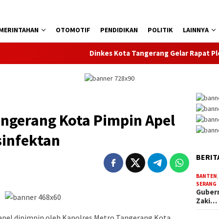
MERINTAHAN
OTOMOTIF
PENDIDIKAN
POLITIK
LAINNYA
Dinkes Kota Tangerang Gelar Rapat Pleno Ver
angerang Kota Pimpin Apel
infektan
BERIT
BANTEN
SERANG
Gubern
Zaki…
 apel dipimpin oleh Kapolres Metro Tangerang Kota