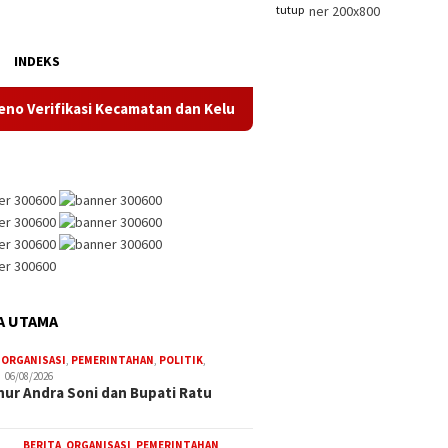
tutup
INDEKS
ifikasi Kecamatan dan Kelurahan Sehat
Dorong Pembangu
A UTAMA
,
ORGANISASI
,
PEMERINTAHAN
,
POLITIK
,
06/08/2026
ur Andra Soni dan Bupati Ratu
BERITA
,
ORGANISASI
,
PEMERINTAHAN
,