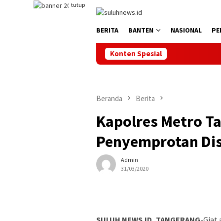
Loncat
tutup
ke
konten
BERITA
BANTEN
NASIONAL
PE
Konten Spesial
Beranda
Berita
Kapolres Metro T
Penyemprotan Dis
Admin
31/03/2020
SULUH NEWS.ID, TANGERANG
-Giat