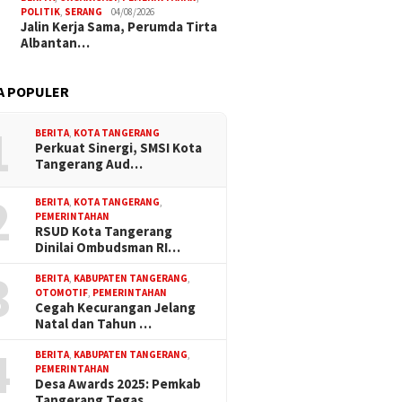
POLITIK
,
SERANG
04/08/2026
Jalin Kerja Sama, Perumda Tirta
Albantan…
A POPULER
1
BERITA
,
KOTA TANGERANG
Perkuat Sinergi, SMSI Kota
Tangerang Aud…
2
BERITA
,
KOTA TANGERANG
,
PEMERINTAHAN
RSUD Kota Tangerang
Dinilai Ombudsman RI…
3
BERITA
,
KABUPATEN TANGERANG
,
OTOMOTIF
,
PEMERINTAHAN
Cegah Kecurangan Jelang
Natal dan Tahun …
4
BERITA
,
KABUPATEN TANGERANG
,
PEMERINTAHAN
Desa Awards 2025: Pemkab
Tangerang Tegas…