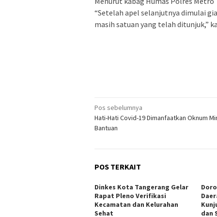
Menurut kabag Humas Polres Metro
“Setelah apel selanjutnya dimulai g
masih satuan yang telah ditunjuk,” k
Navigasi
Pos sebelumnya
Hati-Hati Covid-19 Dimanfaatkan Oknum Mi
pos
Bantuan
POS TERKAIT
Dinkes Kota Tangerang Gelar
Doro
Rapat Pleno Verifikasi
Daer
Kecamatan dan Kelurahan
Kunj
Sehat
dan 