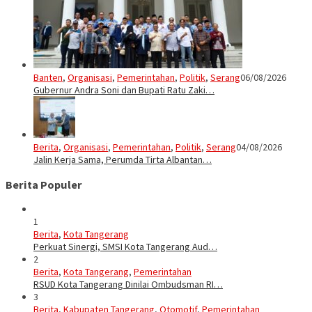
Banten
,
Organisasi
,
Pemerintahan
,
Politik
,
Serang
06/08/2026
Gubernur Andra Soni dan Bupati Ratu Zaki…
Berita
,
Organisasi
,
Pemerintahan
,
Politik
,
Serang
04/08/2026
Jalin Kerja Sama, Perumda Tirta Albantan…
Berita Populer
1
Berita
,
Kota Tangerang
Perkuat Sinergi, SMSI Kota Tangerang Aud…
2
Berita
,
Kota Tangerang
,
Pemerintahan
RSUD Kota Tangerang Dinilai Ombudsman RI…
3
Berita
,
Kabupaten Tangerang
,
Otomotif
,
Pemerintahan