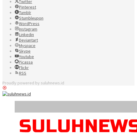
Twitter
Pinterest
Tumblr
Stumbleupon
WordPress
Instagram
Linkedin
Deviantart
Myspace
Skype
Youtube
Picassa
Flickr
RSS
Proudly powered by suluhnews.id