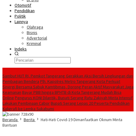
Otomotif
Pendidikan
Politik
Lainnya
Olahraga
Bisnis
Advertorial
Kriminal
Indeks
Konten Spesial
Sambut HUT RI, Pemkot Tangerang Gerakkan Aksi Bersih Lingkungan dan
Pembagian Bendera
Plh. Kapolres Metro Tangerang Kota Perkuat
Sinergi Bersama Sabuk Kamtibmas, Dorong Peran Aktif Masyarakat Jaga
Keamanan
Bayar PBB hingga BPHTB di Kota Tangerang Mudah Bisa
Online
Pengurus KONI Dilantik, Bupati Serang Ratu Zakiyah Minta Intensif
Lakukan Pembinaan Cabor
Bupati Serang Lepas 20 Peserta Pendidikan
Kaligrafi ke Lemka Sukabumi
Beranda
Berita
Hati-Hati Covid-19 Dimanfaatkan Oknum Minta
Bantuan