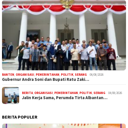
BANTEN
,
ORGANISASI
,
PEMERINTAHAN
,
POLITIK
,
SERANG
06/08/2026
Gubernur Andra Soni dan Bupati Ratu Zaki…
BERITA
,
ORGANISASI
,
PEMERINTAHAN
,
POLITIK
,
SERANG
04/08/2026
Jalin Kerja Sama, Perumda Tirta Albantan…
BERITA POPULER