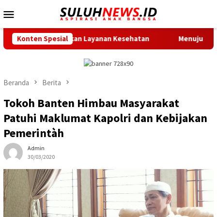
Loncat
Menu
ke
Mobile
konten
ka Hadirkan Layanan Kesehatan
Konten Spesial
Menuju Race Day, City T
Beranda
Berita
Tokoh Banten Himbau Masyarakat
Patuhi Maklumat Kapolri dan Kebijakan
Pemerintàh
Admin
30/03/2020