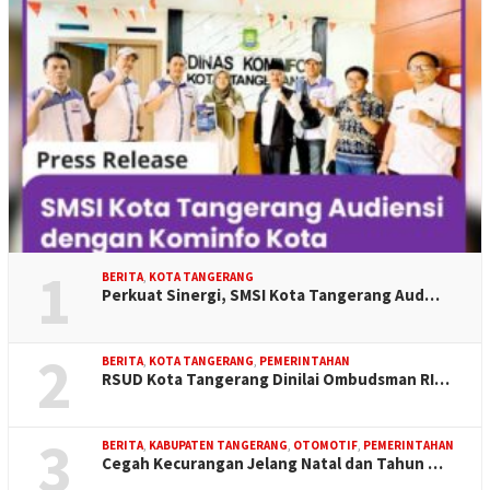
1
BERITA
,
KOTA TANGERANG
Perkuat Sinergi, SMSI Kota Tangerang Aud…
2
BERITA
,
KOTA TANGERANG
,
PEMERINTAHAN
RSUD Kota Tangerang Dinilai Ombudsman RI…
3
BERITA
,
KABUPATEN TANGERANG
,
OTOMOTIF
,
PEMERINTAHAN
Cegah Kecurangan Jelang Natal dan Tahun …