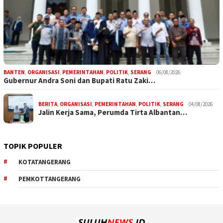
BANTEN
,
ORGANISASI
,
PEMERINTAHAN
,
POLITIK
,
SERANG
06/08/2026
Gubernur Andra Soni dan Bupati Ratu Zaki…
BERITA
,
ORGANISASI
,
PEMERINTAHAN
,
POLITIK
,
SERANG
04/08/2026
Jalin Kerja Sama, Perumda Tirta Albantan…
TOPIK POPULER
KOTATANGERANG
PEMKOTTANGERANG