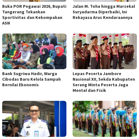
Buka POR Pegawai 2026, Bupati
Jalan M. Toha hingga Marsekal
Tangerang Tekankan
Suryadarma Diperbaiki, Ini
Sportivitas dan Kekompakan
Rekayasa Arus Kendaraannya
ASN
Bank Sugriwa Hadir, Warga
Lepas Peserta Jambore
Cibodas Baru Kelola Sampah
Nasional XII, Sekda Kabupaten
Bernilai Ekonomis
Serang Minta Peserta Jaga
Mental dan Fisik