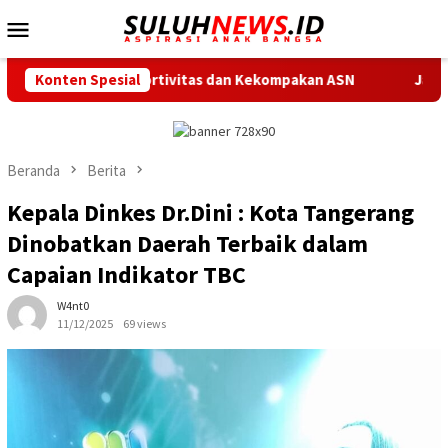
Loncat
Menu
ke
Mobile
konten
n Sportivitas dan Kekompakan ASN
Konten Spesial
Jalan M. Toha hingga
Beranda
Berita
Kepala Dinkes Dr.Dini : Kota Tangerang
Dinobatkan Daerah Terbaik dalam
Capaian Indikator TBC
W4nt0
11/12/2025
69 views