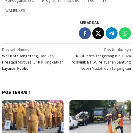
PencegahanTBC
ProgramEliminasiTBC
TBC
TPT
WAMENKES
SEBARKAN
Navigasi
Pos sebelumnya
Pos berikutnya
Wali Kota Tangerang, Jadikan
RSUD Kota Tangerang Kini Buka
pos
Prestasi Motivasi untuk Tingkatkan
Poliklinik BTKV, Pelayanan Jantung
Layanan Publik
Lebih Mudah dan Terjangkau
POS TERKAIT