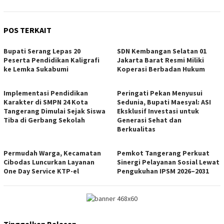
POS TERKAIT
Bupati Serang Lepas 20
SDN Kembangan Selatan 01
Peserta Pendidikan Kaligrafi
Jakarta Barat Resmi Miliki
ke Lemka Sukabumi
Koperasi Berbadan Hukum
Implementasi Pendidikan
Peringati Pekan Menyusui
Karakter di SMPN 24 Kota
Sedunia, Bupati Maesyal: ASI
Tangerang Dimulai Sejak Siswa
Eksklusif Investasi untuk
Tiba di Gerbang Sekolah
Generasi Sehat dan
Berkualitas
Permudah Warga, Kecamatan
Pemkot Tangerang Perkuat
Cibodas Luncurkan Layanan
Sinergi Pelayanan Sosial Lewat
One Day Service KTP-el
Pengukuhan IPSM 2026–2031
Tinggalkan Balasan