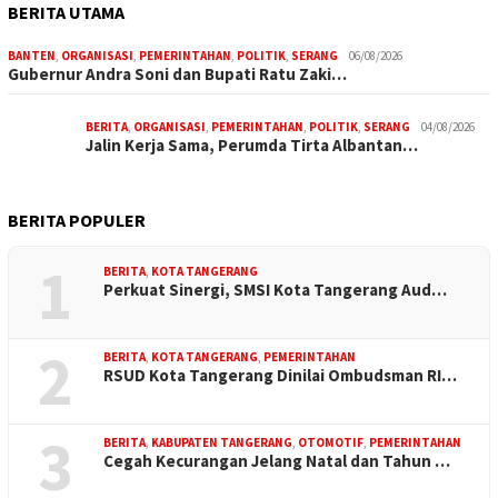
BERITA UTAMA
BANTEN
,
ORGANISASI
,
PEMERINTAHAN
,
POLITIK
,
SERANG
06/08/2026
Gubernur Andra Soni dan Bupati Ratu Zaki…
BERITA
,
ORGANISASI
,
PEMERINTAHAN
,
POLITIK
,
SERANG
04/08/2026
Jalin Kerja Sama, Perumda Tirta Albantan…
BERITA POPULER
1
BERITA
,
KOTA TANGERANG
Perkuat Sinergi, SMSI Kota Tangerang Aud…
2
BERITA
,
KOTA TANGERANG
,
PEMERINTAHAN
RSUD Kota Tangerang Dinilai Ombudsman RI…
3
BERITA
,
KABUPATEN TANGERANG
,
OTOMOTIF
,
PEMERINTAHAN
Cegah Kecurangan Jelang Natal dan Tahun …