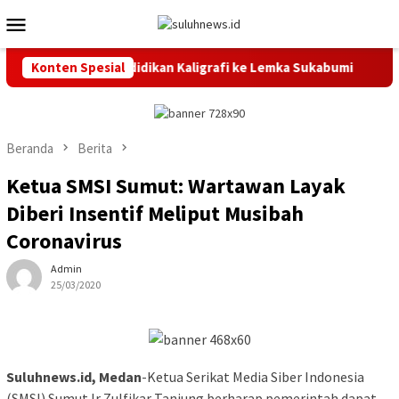
Loncat
Menu
ke
Mobile
konten
 20 Peserta Pendidikan Kaligrafi ke Lemka Sukabumi
Konten Spesial
SDN
Beranda
Berita
Ketua SMSI Sumut: Wartawan Layak
Diberi Insentif Meliput Musibah
Coronavirus
Admin
25/03/2020
Suluhnews.id, Medan
-Ketua Serikat Media Siber Indonesia
(SMSI) Sumut Ir Zulfikar Tanjung berharap pemerintah dapat